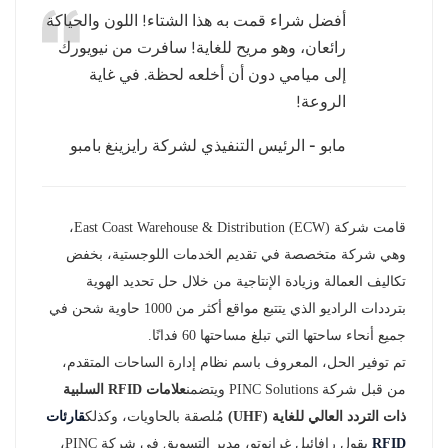
أفضل شراء قمت به هذا الشتاء! اللون والحياكة
عربي
رائعان، وهو مريح للغاية! سافرت من نيويورك
إلى ميامي دون أن أخلعه لحظة. في غاية
日语
الروعة!
한국어
مابو - الرئيس التنفيذي لشركة رايزينغ بامبو
Türk
Ελληνικά
قامت شركة East Coast Warehouse & Distribution (ECW)،
وهي شركة متخصصة في تقديم الخدمات اللوجستية، بخفض
Melayu
تكاليف العمالة وزيادة الإنتاجية من خلال حل تحديد الهوية
Polski
بترددات الراديو الذي يتتبع مواقع أكثر من 1000 حاوية شحن في
جميع أنحاء ساحتها التي تبلغ مساحتها 60 فدانًا.
แบบไทย
تم توفير الحل، المعروف باسم نظام إدارة الساحات المتقدم،
من قبل شركة PINC Solutions ويتضمن
علامات RFID السلبية
Tiếng Việt
ذات التردد العالي للغاية (UHF)
مُلصقة بالحاويات، وكذلك
قارئات
Indonesia
RFID
يقول رافائيل غرانوتو، مدير التسويق في شركة PINC،