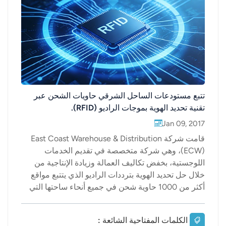
عربي
日语
한국어
Türk
تتبع مستودعات الساحل الشرقي حاويات الشحن عبر
تقنية تحديد الهوية بموجات الراديو (RFID).
Ελληνικά
Jan 09, 2017
Melayu
قامت شركة East Coast Warehouse & Distribution
(ECW)، وهي شركة متخصصة في تقديم الخدمات
Polski
اللوجستية، بخفض تكاليف العمالة وزيادة الإنتاجية من
خلال حل تحديد الهوية بترددات الراديو الذي يتتبع مواقع
แบบไทย
أكثر من 1000 حاوية شحن في جميع أنحاء ساحتها التي
Tiếng Việt
تبلغ مساحتها 60 فدانًا.تم توفير الحل، المعروف باسم
نظام إدارة الساحات المتقدم، من قبل شركة PINC
الكلمات المفتاحية الشائعة :
Indonesia
Solutions ويتضمنعلامات RFID السلبية ذات التردد