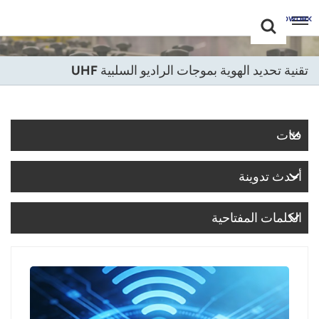
Choose Your
+86 -18681515767
Language(عربي)
تقنية تحديد الهوية بموجات الراديو السلبية UHF
English
Français
فئات
Deutsch
أحدث تدوينة
Русский
Italiano
الكلمات المفتاحية
Español
Português
Nederland