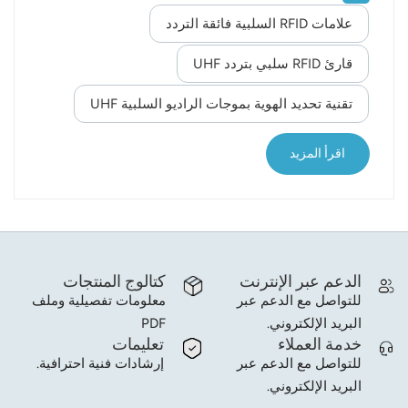
العالي للغاية (UHF) مُلصقة بالحاويات، وكذلكقارئات
علامات RFID السلبية فائقة التردد
norsk
RFID يقول رافائيل غرانوتو، مدير التسويق في شركة
PINC، إن هذه التقنية مثبتة على شاحنات الساحة
قارئ RFID سلبي بتردد UHF
magyar
(الشاحنات المتحولة)، وبرامج إدارة الساحة القائمة على
تقنية تحديد الهوية بموجات الراديو السلبية UHF
السحابة.تُظهر أخبار العالم هذا أن تقنية تحديد الهوية
بموجات الراديو السلبية UHF يستخدم على نطاق واسع
في تطبيقات معقدة مختلفة حول العالم.ستلعب تقنية
اقرأ المزيد
UHF RFID السلبية دورًا مهمًا في المستقبل. تركز شركتنا
على تصنيع أجهزة الأ...
الدعم عبر الإنترنت
كتالوج المنتجات
للتواصل مع الدعم عبر
معلومات تفصيلية وملف
البريد الإلكتروني.
PDF
خدمة العملاء
تعليمات
للتواصل مع الدعم عبر
إرشادات فنية احترافية.
البريد الإلكتروني.