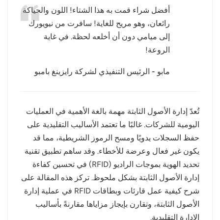
أفضل شراء قمت به هذا الشتاء! اللون والحياكة
عربي
رائعان، وهو مريح للغاية! سافرت من نيويورك
إلى ميامي دون أن أخلعه لحظة. في غاية
日语
الروعة!
한국어
مابو - الرئيس التنفيذي لشركة رايزينغ بامبو
Türk
Ελληνικά
تُعدّ إدارة الأصول الثابتة مهمة بالغة الأهمية في العمليات
اليومية للشركات. غالبًا ما تعتمد الأساليب التقليدية على
Melayu
حفظ السجلات يدويًا ومسح الرموز الشريطية، مما قد
Polski
يكون غير فعال وعرضة للأخطاء. وقد ساهم تطبيق تقنية
تحديد الهوية بموجات الراديو (RFID) في تحسين كفاءة
แบบไทย
إدارة الأصول الثابتة بشكل ملحوظ. تركز هذه المقالة على
شرح كيفية عمل قارئات وبطاقات RFID في عملية إدارة
Tiếng Việt
الأصول الثابتة، وتقارن بإيجاز مزاياها مقارنةً بأساليب
Indonesia
الإدارة التقليدية.