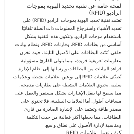
لمحة عامة عن تقنية تحديد الهوية بموجات
norsk
الراديو (RFID)
تعتمد تقنية تحديد الهوية بموجات الراديو (RFID) على
magyar
تحديد الأشياء واسترجاع المعلومات ذات الصلة تلقائيًا
باستخدام موجات الراديو. وتتكون هذه التقنية بشكل
أساسي من بطاقات RFID، وقارئات RFID، ونظام بيانات
خلفي. تُثبّت البطاقات على الأصول الثابتة، حيث تخزن
معلومات تعريفية فريدة، بينما يتولى القارئ مسؤولية
قراءة البيانات من البطاقات وإرسالها إلى نظام الإدارة.
تُصنّف علامات RFID إلى نوعين: علامات نشطة وعلامات
سلبية. تحتوي العلامات النشطة على بطاريات مدمجة،
مما يسمح لها بنقل الإشارات بشكل مستمر والعمل على
مسافات أطول. أما العلامات السلبية، فلا تحتوي على
مصدر طاقة وتعتمد على الإشارة الصادرة من قارئ
البطاقات، مما يجعلها أكثر فعالية من حيث التكلفة
ومناسبة لإدارة الأصول على نطاق واسع.
كيف تعمل علامات RFID