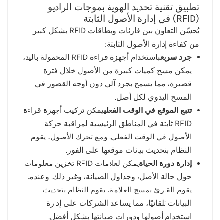
تطبيق تقنية تحديد الهوية بموجات الراديو
(RFID) في إدارة الأصول الثابتة
يُحسّن التعاون بين قارئات وبطاقات RFID بشكل كبير
من كفاءة إدارة الأصول الثابتة:
جرد سريع
باستخدام أجهزة قراءة RFID المحمولة باليد،
يمكن مسح كميات كبيرة من الأصول خلال فترة
قصيرة، مما يسمح بجرد آلي دون أوجه القصور في
المسح اليدوي لكل أصل.
تتبع الموقع في الوقت الفعلي
يمكن تركيب أجهزة قراءة
RFID ثابتة في المناطق الرئيسية لمراقبة حركة
الأصول في الوقت الفعلي. ومع تحرك الأصول، يقوم
النظام بتحديث بيانات موقعها على الفور.
إدارة دورة الحياة
يمكن لعلامات RFID تخزين معلومات
حول حالة الأصل، وجداول الصيانة، وغير ذلك. وعندما
يقوم القارئ بمسح العلامة، يقوم النظام بتحديث
البيانات تلقائيًا، مما يساعد الشركات على إدارة
استخدام أصولها ودورات صيانتها بشكل أفضل.