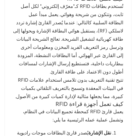
تُستخدم بطاقات RFID كـ"معرّف إلكتروني" لكل أصل
ثابت، وتتكون من شريحة وهوائي. يعمل مبدأ عمل
البطاقة السلبية كالتالي: عندما يُصدر القارئ إشارة تردد
لاسلكي (RF)، يستقبل هوائي البطاقة الإشارة ويحولها إلى
طاقة كهربائية لتشغيل الشريحة. تعالج الشريحة البيانات
وترسل رمز التعريف الفريد المخزن ومعلومات أخرى
إلى القارئ عبر الهوائي. أما البطاقات النشطة، المزودة
ببطاريات داخلية، فتستطيع إرسال الإشارات لمسافات
أطول دون الاعتماد على طاقة القارئ.
تتيح تقنية التعريف بدون تلامس استخدام علامات RFID
في البيئات المعقدة وتسمح بالتعريف التلقائي بكميات
كبيرة، مما يجعلها مثالية لإدارة كميات كبيرة من الأصول.
كيف تعمل أجهزة قراءة RFID
يعمل قارئ RFID كمحطة تجميع البيانات في النظام،
وتشمل عملية عمله الرئيسية ما يلي:
نقل الإشارة
يُصدر قارئ البطاقات موجات راديوية