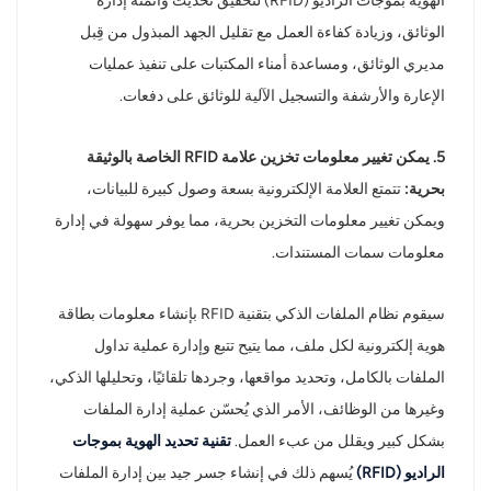
الهوية بموجات الراديو (RFID) لتحقيق تحديث وأتمتة إدارة
الوثائق، وزيادة كفاءة العمل مع تقليل الجهد المبذول من قِبل
مديري الوثائق، ومساعدة أمناء المكتبات على تنفيذ عمليات
الإعارة والأرشفة والتسجيل الآلية للوثائق على دفعات.
5. يمكن تغيير معلومات تخزين علامة RFID الخاصة بالوثيقة
بحرية:
تتمتع العلامة الإلكترونية بسعة وصول كبيرة للبيانات،
ويمكن تغيير معلومات التخزين بحرية، مما يوفر سهولة في إدارة
معلومات سمات المستندات.
سيقوم نظام الملفات الذكي بتقنية RFID بإنشاء معلومات بطاقة
هوية إلكترونية لكل ملف، مما يتيح تتبع وإدارة عملية تداول
الملفات بالكامل، وتحديد مواقعها، وجردها تلقائيًا، وتحليلها الذكي،
وغيرها من الوظائف، الأمر الذي يُحسّن عملية إدارة الملفات
بشكل كبير ويقلل من عبء العمل.
تقنية تحديد الهوية بموجات
الراديو (RFID)
يُسهم ذلك في إنشاء جسر جيد بين إدارة الملفات