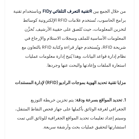
norsk
من خلال الجمع بين
R
تقنية التعرف التلقائي FID
y
وباستخدام تقنية
برامج الحاسوب، تُستخدم علامات RFID الإلكترونية كوسائط
magyar
لتخزين المعلومات، حيث تُلصق على حقيبة الأرشيف. تُخزَّن
المعلومات الأساسية للملف وسجلات الاستلام والإرجاع في
شريحة RFID، ويُستخدم جهاز قراءة وكتابة RFID بالتعاون مع
نظام إدارة قواعد البيانات. وهذا يُتيح إدارة معلومات عمليات
استعارة الملفات وإعادتها والبحث عنها وجردها.
مزايا تقنية تحديد الهوية بموجات الراديو (RFID) لإدارة المستندات
1. تحديد المواقع بسرعة ودقة:
يتم تخزين خريطة التوزيع
الجغرافي لغرفة الوثائق بأكملها على جهاز فحص النقاط المتنقل،
وسيتم إعداد تعليمات تحديد المواقع الجغرافية للوثائق التي تمت
استشارتها لتحقيق عمليات بحث وأرشفة سريعة.