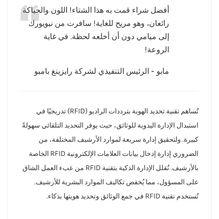
أفضل شراء قمت به هذا الشتاء! اللون والحياكة
عربي
رائعان، وهو مريح للغاية! سافرت من نيويورك
إلى ميامي دون أن أخلعه لحظة. في غاية
日语
الروعة!
한국어
مابو - الرئيس التنفيذي لشركة رايزينغ بامبو
Türk
Ελληνικά
تُساهم تقنية تحديد الهوية بترددات الراديو (RFID) تدريجيًا في
استبدال الإدارة اليدوية للوثائق، حيث يوفر التحديد التلقائي سهولةً
Melayu
كبيرة. ولتحقيق إدارة سريعة لموارد الأرشيف المختلفة، من
Polski
الضروري إدارة إدخال بيانات العلامات الإلكترونية RFID الخاصة
بالأرشيف. تُقلل الإدارة الذكية بتقنية RFID من عبء العمل الشاق
แบบไทย
على المسؤول، مما يُخفض تكاليف الموارد البشرية للأرشيف.
Tiếng Việt
تُستخدم تقنية RFID في جمع الوثائق وتحديد هويتها بذكاء.
Indonesia