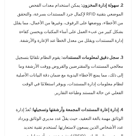
2. سهولة إدارة المخزون:
يمكن استخدام معدات الفحص
الموضعي بتقنية RFID لإكمال جرد المستندات بسرعة، والتحقق
من الأخطاء، ووضعها على الرفوف، وغيرها من الأعمال، مما يقلل
بشكل كبير من عبء العمل على أمناء المكتبات ويحسن كفاءة
إدارة المستندات ويقلل من معدل الخطأ عند الإعارة والأرشفة.
3. سجل دقيق لمعلومات المستندات:
يقوم النظام تلقائيًا بتسجيل
معالجي المستندات والمقترضين والقروض ووقت الأرشفة وما
إلى ذلك، مما يمنع الأخطاء اليدوية مع ضمان دقة البيانات الأصلية
لنظام معلومات إدارة المستندات، ويوفر استعلامًا في الوقت
الفعلي عن حالة المستند وطباعة التقارير.
4. إدارة إعارة المستندات المجمعة وأرشفتها وتسجيلها:
تُعدّ إدارة
الوثائق مهمة بالغة التعقيد، حيث يقلّ عدد مديري الوثائق ويزداد
عدد الأشخاص الذين يسعون لاستعارتها. تُستخدم تقنية تحديد