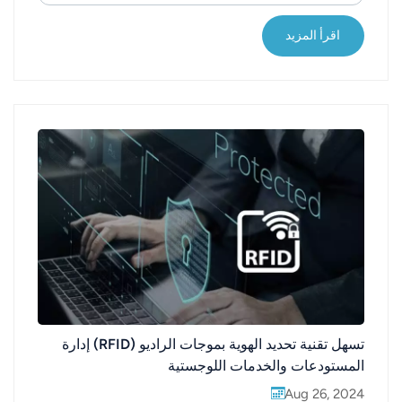
البيانات. وهذا يُتيح إدارة معلومات عمليات استعارة
الملفات وإعادتها والبحث عنها وجردها.مزا...
اقرأ المزيد
تسهل تقنية تحديد الهوية بموجات الراديو (RFID) إدارة
المستودعات والخدمات اللوجستية
Aug 26, 2024