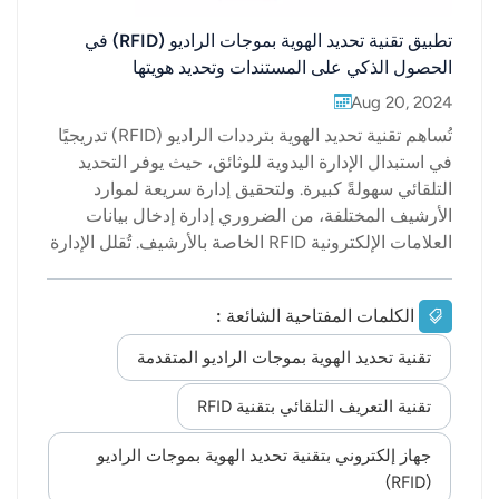
تطبيق تقنية تحديد الهوية بموجات الراديو (RFID) في
الحصول الذكي على المستندات وتحديد هويتها
Aug 20, 2024
تُساهم تقنية تحديد الهوية بترددات الراديو (RFID) تدريجيًا
في استبدال الإدارة اليدوية للوثائق، حيث يوفر التحديد
التلقائي سهولةً كبيرة. ولتحقيق إدارة سريعة لموارد
الأرشيف المختلفة، من الضروري إدارة إدخال بيانات
العلامات الإلكترونية RFID الخاصة بالأرشيف. تُقلل الإدارة
الذكية بتقنية RFID من عبء العمل الشاق على
المسؤول، مما يُخفض تكاليف الموارد البشرية للأرشيف.
الكلمات المفتاحية الشائعة :
تُستخدم تقنية RFID في جمع الوثائق وتحديد هويتها بذكاء.
من خلال الجمع بين Rتقنية التعرف التلقائي FIDy
تقنية تحديد الهوية بموجات الراديو المتقدمة
وباستخدام تقنية برامج الحاسوب، تُستخدم علامات RFID
الإلكترونية كوسائط لتخزين المعلومات، حيث تُلصق على
تقنية التعريف التلقائي بتقنية RFID
حقيبة الأرشيف. تُخزَّن المعلومات الأساسية للملف
جهاز إلكتروني بتقنية تحديد الهوية بموجات الراديو
وسجلات الاستلام والإرجاع في شريحة RFID، ويُستخدم
(RFID)
جهاز قراءة وكتابة RFID بالتعاون مع نظام إدارة قواعد