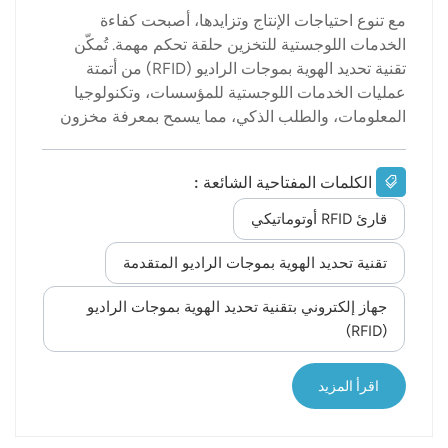
مع تنوع احتياجات الإنتاج وتزايدها، أصبحت كفاءة
الخدمات اللوجستية للتخزين حلقة تحكم مهمة. تُمكّن
تقنية تحديد الهوية بموجات الراديو (RFID) من أتمتة
عمليات الخدمات اللوجستية للمؤسسات، وتكنولوجيا
المعلومات، والطلب الذكي، مما يسمح بمعرفة مخزون
المستودع بدقة وفي الوقت الفعلي، ويوفر أساسًا علميًا
لإدارة المخزون والإنتاج واتخاذ القرارات الإدارية، ويجعل
الكلمات المفتاحية الشائعة :
إدارة التخزين والخدمات اللوجستية أكثر سهولة. أولاً وقبل
كل شيء في معجون كل سلعة العلامات الإلكترونية
قارئ RFID أوتوماتيكي
بتقنية RFID لربط معلومات البيانات، تم تركيب أجهزة
قراءة وكتابة RFID في مناطق مستودعات القنوات
تقنية تحديد الهوية بموجات الراديو المتقدمة
لتحديد البضائع الداخلة إلى المستودع، والخارجة منه،
جهاز إلكتروني بتقنية تحديد الهوية بموجات الراديو
وإعادة توزيعها، ونقلها، وجرد المخزون، وغيرها من
(RFID)
العمليات. ومن خلال قراءة وكتابة RFID، يتم جمع البيانات
آليًا، مما يضمن سرعة ودقة إدخال البيانات في مختلف
جوانب إدارة المستودعات، ويضمن حصول الشركات على
اقرأ المزيد
بيانات...