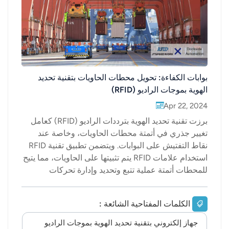
عربي
日语
한국어
بوابات الكفاءة: تحويل محطات الحاويات بتقنية تحديد
Türk
الهوية بموجات الراديو (RFID)
Apr 22, 2024
Ελληνικά
برزت تقنية تحديد الهوية بترددات الراديو (RFID) كعامل
Melayu
تغيير جذري في أتمتة محطات الحاويات، وخاصة عند
نقاط التفتيش على البوابات. ويتضمن تطبيق تقنية RFID
Polski
استخدام علامات RFID يتم تثبيتها على الحاويات، مما يتيح
للمحطات أتمتة عملية تتبع وتحديد وإدارة تحركات
แบบไทย
الحاويات.يكمن جوهر هذا الابتكار في أجهزة قراءة RFID
الموضوعة استراتيجياً عند مداخل ومخارج البوابات.
Tiếng Việt
الكلمات المفتاحية الشائعة :
تتواصل هذه الأجهزة مع علامات RFID الموجودة على
الحاويات المارة، فتلتقط على الفور بيانات بالغة الأهمية
جهاز إلكتروني بتقنية تحديد الهوية بموجات الراديو
Indonesia