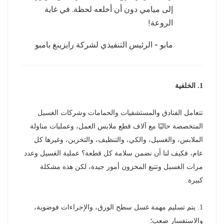
إلى ميامي دون أن أخلعه لحظة. في غاية
عربي
الروعة!
日语
مابو - الرئيس التنفيذي لشركة رايزينغ بامبو
한국어
Türk
1. الخلفية
Ελληνικά
تتعامل الفنادق والمستشفيات والحمامات وشركات الغسيل
المتخصصة حاليًا مع آلاف قطع ملابس العمل، وعمليات مناولة
Melayu
الملابس، والغسيل، والكي، والتنظيف، والتخزين، وغيرها كل
Polski
عام، فكيف لنا أن نضمن سلامة كل قطعة؟ عملية الغسيل وعدد
مرات الغسيل وتتبع المخزون أمور جيدة، لكن هذه مشكلة
แบบไทย
كبيرة.
Tiếng Việt
1. يتم تسليم مهمة غسل سطح الورق، والإجراءات فوضوية،
Indonesia
والاستفسار صعب؛