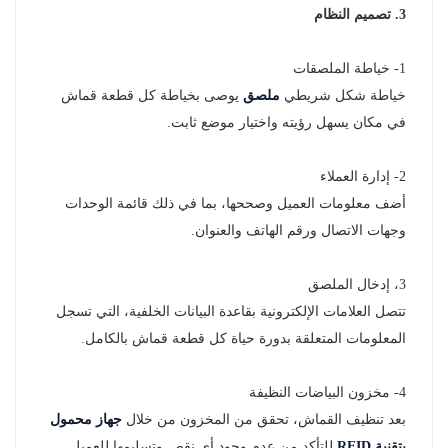
3. تصميم النظام
1- خياطة الملصقات
خياطة شكل شريطي
ملصق
يوصى بخياطة كل قطعة قماش
في مكان يسهل رؤيته واختيار موضع ثابت.
2- إدارة العملاء
أضف معلومات العميل وصححها، بما في ذلك قائمة الوحدات
وجهات الاتصال ورقم الهاتف والعنوان.
3، إدخال الملصق
تتصل العلامات الإلكترونية بقاعدة البيانات الخلفية، التي تسجل
المعلومات المتعلقة بدورة حياة كل قطعة قماش بالكامل.
4- مخزون البياضات النظيفة
بعد تنظيف القماش، تحقق من المخزون من خلال
جهاز محمول
بتقنية RFID
للتأكد من عدم وجود أي نقص وتسليمها للعميل.