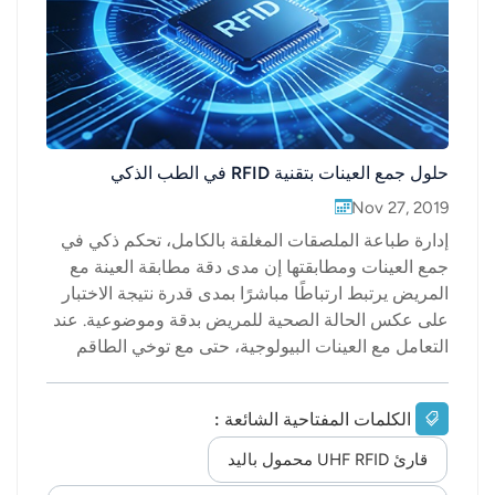
حلول جمع العينات بتقنية RFID في الطب الذكي
Nov 27, 2019
إدارة طباعة الملصقات المغلقة بالكامل، تحكم ذكي في
جمع العينات ومطابقتها إن مدى دقة مطابقة العينة مع
المريض يرتبط ارتباطًا مباشرًا بمدى قدرة نتيجة الاختبار
على عكس الحالة الصحية للمريض بدقة وموضوعية. عند
التعامل مع العينات البيولوجية، حتى مع توخي الطاقم
الطبي المختص أقصى درجات الحذر، لا يزال المستشفى
بحاجة إلى وسائل أكثر ذكاءً وعلمية لضمان التطابق
الكلمات المفتاحية الشائعة :
الصحيح بين المريض والعينة، وتوفير معلومات آنية مثل
مصدر العينة، ووقت جمعها، وحالة معالجتها، وسجل
قارئ UHF RFID محمول باليد
استخدامها، وإمكانية تسجيلها وعرضها. الوضع الصناعي