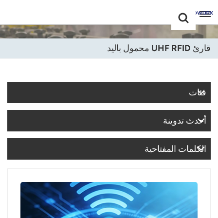
Choose Your
+86 -18681515767
Language(عربي)
قارئ UHF RFID محمول باليد
English
Français
فئات
Deutsch
أحدث تدوينة
Русский
Italiano
الكلمات المفتاحية
Español
Português
Nederland