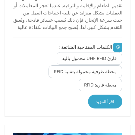
تقديم الطعام والإقامة والترفيه. عندما تعجز المعاملات أو
العمليات بشكل متزايد عن تلبية احتياجات العمل من
حيث سرعة الإنجاز، فإن ذلك يُسبب خسائر فادحة، ويُعيق
التقدم بشكل كبير. لذا، يُصبح جمع البيانات بكفاءة عالية
والتفاعل الفوري عبر أجهزة القراءة المحمولة جزءًا
أساسيًا من عمل المؤسسة لتحقيق التبسيط ورفع
الكلمات المفتاحية الشائعة :
الكفاءة. هنا نلقي نظرة على ما قارئ UHF محمول باليد
في تطبيقات إدارة الفنادق الآن. ١- عند حجز الضيوف
قارئ UHF RFID محمول باليد
للغرفة، لا داعي للتحقق من مكتب الاستقبال. يتم
استخدام قارئ محمول لمسح رمز هاتف العميل المحمول
محطة طرفية محمولة بتقنية RFID
لتحديد معلومات الحجز. بعد ذلك، يتم اصطحاب العميل
محطة قارئ RFID
وأمتعته إلى الغرفة المخصصة. تضمن هذه العملية أعلى
معايير الأمن والسرية، مما يوفر أقصى درجات الحماية
للخصوصية لبعض العملاء، مثل النزلاء ذوي الدخل
اقرأ المزيد
المرتفع. ٢- عند وصول النزلاء إلى الفند...