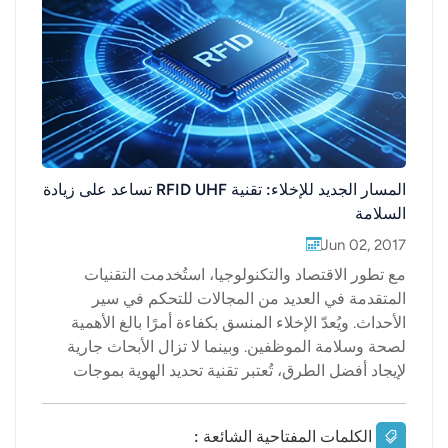
عربي
日语
한국어
Türk
المسار الجديد للإخلاء: تقنية RFID UHF تساعد على زيادة
السلامة
Ελληνικά
Jun 02, 2017
Melayu
مع تطور الاقتصاد والتكنولوجيا، استُخدمت التقنيات
المتقدمة في العديد من المجالات للتحكم في سير
Polski
الأحداث. ويُعدّ الإخلاء المنسق بكفاءة أمرًا بالغ الأهمية
لصحة وسلامة الموظفين. وبينما لا تزال الأبحاث جارية
แบบไทย
لإيجاد أفضل الطرق، تُعتبر تقنية تحديد الهوية بموجات
Tiếng Việt
الراديو فائقة التردد (RFID UHF) حلاً شائعًا، إذ تُقدّم نهجًا
جديدًا لإجلاء العمال من المناطق الخطرة. في الوقت
الكلمات المفتاحية الشائعة :
Indonesia
الحاضر، ونظرًا لعدم دقة العدّ اليدوي، تواجه العديد من