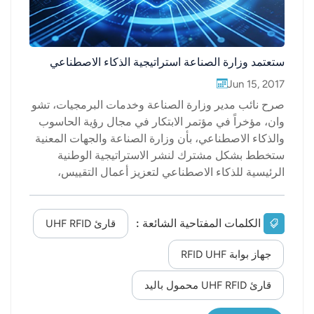
ستعتمد وزارة الصناعة استراتيجية الذكاء الاصطناعي
Jun 15, 2017
صرح نائب مدير وزارة الصناعة وخدمات البرمجيات، تشو
وان، مؤخراً في مؤتمر الابتكار في مجال رؤية الحاسوب
والذكاء الاصطناعي، بأن وزارة الصناعة والجهات المعنية
ستخطط بشكل مشترك لنشر الاستراتيجية الوطنية
الرئيسية للذكاء الاصطناعي لتعزيز أعمال التقييس،
وتنظيم الكتاب الأبيض لتطوير الذكاء الاصطناعي وخريطة
المدينة الصناعية، وتوجيه تركيز المجتمع على المجالات
الرئيسية، وزيادة الاستثمار. ما هو الذكاء الاصطناعي؟
الكلمات المفتاحية الشائعة :
قارئ UHF RFID
يُختصر مصطلح الذكاء الاصطناعي إلى AI. وهو علم
جهاز بوابة RFID UHF
تكنولوجي حديث يدرس ويطور النظريات والأساليب
والتقنيات والتطبيقات التي تحاكي الذكاء البشري
قارئ UHF RFID محمول باليد
وتوسعه. يُعدّ الذكاء الاصطناعي فرعًا هامًا من علوم
الحاسوب، ويهدف بحثه إلى فهم طبيعة الذكاء وإنتاج آلة