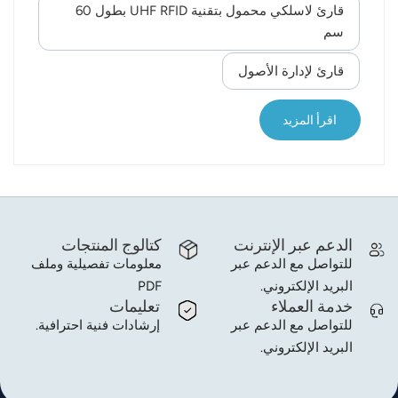
في عملية جمع العينات، عادةً ما يقوم طاقم التمريض
قارئ لاسلكي محمول بتقنية UHF RFID بطول 60
بطباعة جميع ملصقات المرضى مسبقًا ولصقها على كل
سم
أنبوب اختبار فارغ؛ إذا تم تأكيد الهوية شفهيًا قبل الجمع،
قارئ لإدارة الأصول
فقد تكون هناك حالات لا تتطابق فيها العينات المجمعة مع
المريض الموجود على الملصق؛ بمجرد مطابقة الخطأ،
فمن المرجح أن يؤدي ذلك إلى أخ...
اقرأ المزيد
الدعم عبر الإنترنت
كتالوج المنتجات
للتواصل مع الدعم عبر
معلومات تفصيلية وملف
البريد الإلكتروني.
PDF
خدمة العملاء
تعليمات
للتواصل مع الدعم عبر
إرشادات فنية احترافية.
البريد الإلكتروني.