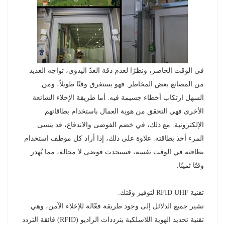
norsk
magyar
في الوقت الحاضر، ونظرًا لعدم دقة العدّ اليدوي، تواجه العديد
من المصانع بعض المخاطر. فهو يستغرق وقتًا طويلاً، ومن
السهل ارتكاب أخطاء جسيمة فيه. أما طريقة الإخلاء الشائعة
الأخرى فهي التحقق من هوية العمال باستخدام بطاقاتهم
الإلكترونية. مع ذلك، في خضم الفوضى والاندفاع، قد ينسى
المرء أخذ بطاقته. علاوة على ذلك، إذا أراد كل موظف استخدام
بطاقته في الوقت نفسه، فسيحدث فوضى لا محالة، مما يُهدر
وقتًا ثمينًا.
تقنية RFID UHF لتوفير وقتك.
تشير جميع الدلائل إلى وجود طريقة فعّالة للإخلاء الآمن، وهي
تقنية تحديد الهوية اللاسلكية بترددات الراديو (RFID) فائقة التردد