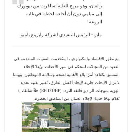
رائعان، وهو مريح للغاية! سافرت من نيويورك
عربي
إلى ميامي دون أن أخلعه لحظة. في غاية
الروعة!
日语
مابو - الرئيس التنفيذي لشركة رايزينغ بامبو
한국어
Türk
مع تطور الاقتصاد والتكنولوجيا، استُخدمت التقنيات المتقدمة في
Ελληνικά
العديد من المجالات للتحكم في سير الأحداث. ويُعدّ الإخلاء
المنسق بكفاءة أمرًا بالغ الأهمية لصحة وسلامة الموظفين. وبينما
Melayu
لا تزال الأبحاث جارية لإيجاد أفضل الطرق، تُعتبر تقنية تحديد
Polski
الهوية بموجات الراديو فائقة التردد (RFID UHF) حلاً شائعًا، إذ
تُقدّم نهجًا جديدًا لإجلاء العمال من المناطق الخطرة.
แบบไทย
Tiếng Việt
Indonesia