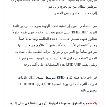
الهروب. ستقوم تقنية RFID UHF بقراءة العلامة. عندها سيعرف
موظفو النظام من لم يخرج وأين هو.
إلى حد ما، انخفض بعض الخطر.
من المنطقي القول إن تقنية تحديد الهوية بموجات الراديو فائقة
التردد (RFID UHF) تلبي جميع تحديات الإخلاء. فهي تقدم حلولاً
تتجاوز عيوب تنسيق عمليات الإخلاء الحالية، وتُعد بديلاً قيماً
ومثيراً للاهتمام للأساليب الأكثر شيوعاً. والأهم من ذلك، أنها
تتوافق تماماً مع القوانين واللوائح. يتزايد الطلب على أصحاب
العمل لاستخدام حلول تقنية تُتيح تحديد الهوية بدقة وفورية،
وتلبي تقنية RFID UHF هذه المتطلبات على أكمل وجه.
قراءات ذات صلة:
قارئ RFID متوسط ​​المدى UHF
,
علامات
تعريف الترددات الراديوية السلبية UHF
,
قارئ UHF RFID
محمول باليد
يلاحظ
جميع الحقوق محفوظة لجيتونغ، يُرجى إبلاغنا في حال إعادة