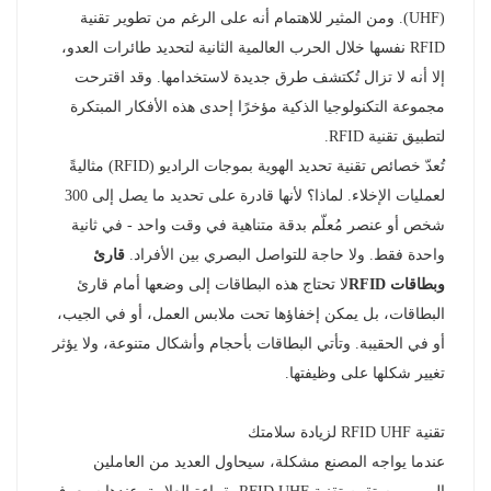
(UHF). ومن المثير للاهتمام أنه على الرغم من تطوير تقنية
RFID نفسها خلال الحرب العالمية الثانية لتحديد طائرات العدو،
إلا أنه لا تزال تُكتشف طرق جديدة لاستخدامها. وقد اقترحت
مجموعة التكنولوجيا الذكية مؤخرًا إحدى هذه الأفكار المبتكرة
لتطبيق تقنية RFID.
تُعدّ خصائص تقنية تحديد الهوية بموجات الراديو (RFID) مثاليةً
لعمليات الإخلاء. لماذا؟ لأنها قادرة على تحديد ما يصل إلى 300
شخص أو عنصر مُعلّم بدقة متناهية في وقت واحد - في ثانية
واحدة فقط. ولا حاجة للتواصل البصري بين الأفراد.
قارئ
وبطاقات RFID
لا تحتاج هذه البطاقات إلى وضعها أمام قارئ
البطاقات، بل يمكن إخفاؤها تحت ملابس العمل، أو في الجيب،
أو في الحقيبة. وتأتي البطاقات بأحجام وأشكال متنوعة، ولا يؤثر
تغيير شكلها على وظيفتها.
تقنية RFID UHF لزيادة سلامتك
عندما يواجه المصنع مشكلة، سيحاول العديد من العاملين