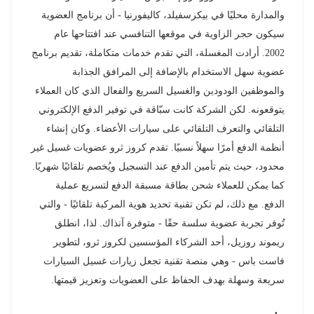
والمدارة محليًا في بيكرسفيلد، كاليفورنيا - أن برنامج العضوية
norsk
سيكون حجر الزاوية في موقعها التنافسي عند افتتاحها عام
2002. أرادت المغسلة، التي تقدم خدمات متكاملة، تقديم برنامج
magyar
عضوية سهل الاستخدام بالإضافة إلى المرافق الجذابة
والموظفين الودودين والغسيل السريع والفعال الذي كان العملاء
يتوقعونه. لكن الشركة كانت سبّاقة في توفير الدفع الإلكتروني
التلقائي والتعرف التلقائي على سيارات الأعضاء. وكان إنشاء
أنظمة الدفع أمرًا سهلاً نسبيًا. تقدم كروز ثرو عضويات غسيل غير
محدود، حيث يتم تأمين الدفع عند التسجيل ويُخصم تلقائيًا شهريًا.
كما يمكن للعملاء شحن بطاقة مسبقة الدفع لتسريع عملية
الدفع. مع ذلك، لم تكن تقنية تحديد هوية المركبة تلقائيًا - والتي
تُوفر تجربة عضوية سلسة حقًا - متوفرة آنذاك. لذا، انطلق
ريموند روزيل، أحد الشركاء المؤسسين لكروز ثرو، لتطوير
فاست باس - وهي منصة تقنية تجعل زيارات غسيل السيارات
سريعة وسهلة بهدف الحفاظ على العضويات وتعزيز قيمتها.