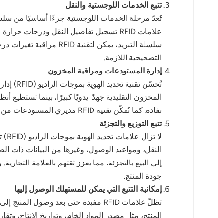
تتبع الخدمات اللوجستية والنقل
norsk
magyar
علامات RFID تسجيل تفاصيل النقل ودرجات ح
سلسلة التبريد، يمكن لتق
التصحيحية اللازمة.
إدارة المستودعات ومراقبة المخزون
تُحسّن 
نفاده. كما تُمكّن تقنية RFID مديري المستودعات من تحديد مواقع العناصر المطلوبة بسرعة، مما يُعزز الكفاءة التشغيلية الإجمالية.
تتبع التوزيع والتجزئة
لا ت
إلى البيع بالتجزئة، مما يعزز ثقتهم بالعلامة التجارية
جودة المنتج.
إمكانية التتبع التي يمكن للمستهلك الوصول إليها
المنتج، مثل مصدر المواد الخام، وتواريخ الإنتاج، 