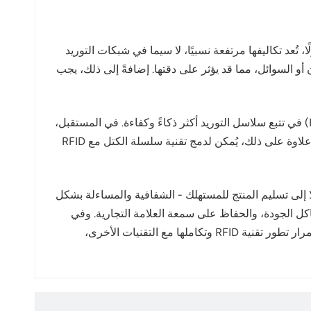
 بعض التحديات في تتبع سلاسل التوريد. أولًا، تُعد تكاليفها مرتفعة نسبيًا، لا سيما في شبكات التوريد
م والقراءة. كما يمكن أن تتأثر إشارات RFID بعوامل بيئية، مثل المعادن أو السوائل، مما قد يؤثر على دقتها. إضافةً إلى ذلك، يجب
مع تطور إنترنت الأشياء، وتقنية سلسلة الكتل، والبيانات الضخمة، يُتوقع أن تصبح تطبيقات تقنية تحديد الهوية بموجات الراديو (RFID) في تتبع سلاسل التوريد أكثر ذكاءً وكفاءة. في المستقبل،
قد تُدمج علامات RFID مع مستشعرات إضافية لمراقبة درجة الحرارة والرطوبة والاهتزازات وغيرها، مما يتيح مراقبة بيئية شاملة. علاوة على ذلك، يُمكن لدمج تقنية سلسلة الكتل مع RFID
دءًا من المواد الخام وصولًا إلى تسليم المنتج للمستهلك - الشفافية والمساءلة بشكل
كل الجودة، والحفاظ على سمعة العلامة التجارية. وفي
الوقت نفسه، يحصل المستهلكون على شفافية كاملة بشأن مصادر المنتجات وجودتها، مما يعزز ثقتهم بالعلامات التجارية. ومع استمرار تطور تقنية RFID وتكاملها مع التقنيات الأخرى،