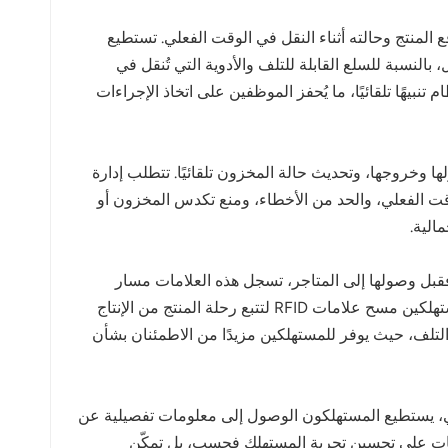
ًا أساسيًا من سلسلة التوريد، وتتيح تقنية تحديد الهوية بموجات الراديو (RFID) مراقبة موقع المنتج وحالته أثناء النقل في الوقت الفعلي. تستطيع
 بالنسبة للسلع القابلة للتلف والأدوية التي تُنقل في
لق النظام تنبيهًا تلقائيًا، ما يُحفز الموظفين على اتخاذ الإجراءات
جات بدقة عند دخولها وخروجها، وتحديث حالة المخزون تلقائيًا. تتطلب إدارة
 ومراقبة حالة المخزون في الوقت الفعلي، والحد من الأخطاء، ومنع تكدس المخزون أو
توزيع والبيع بالتجزئة. فقبل وصولها إلى المتاجر، تسجل هذه العلامات مسار
النقل، ومواعيد الوصول، وغيرها من البيانات ذات الصلة، مما يضمن للمستهلكين رؤية واضحة لمعلومات المنتج. ويمكن للمستهلكين مسح علامات RFID لتتبع رحلة المنتج من الإنتاج
يعة التلف، حيث يوفر للمستهلكين مزيدًا من الاطمئنان بشأن
فبمجرد مسح علامة RFID باستخدام هاتف ذكي أو جهاز ذكي، يستطيع المستهلكون الوصول إلى معلومات تفصيلية عن
لومات على تحسين تجربة المستهلك فحسب، بل تمكّن