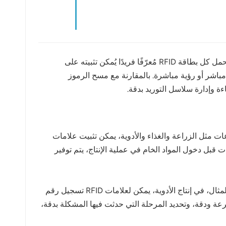
تقنية تحديد الهوية بترددات الراديو (RFID) هي تقنية لاسلكية تُمكّن من نقل البيانات عبر موجات الراديو بين بطاقة تعريفية وقارئ. تحمل كل بطاقة RFID مُعرّفًا فريدًا يُمكن تثبيته على
دون الحاجة إلى تلامس مباشر أو رؤية مباشرة. بالمقارنة مع مسح الرموز
لمواد الخام. في قطاعات مثل الزراعة والغذاء والأدوية، يمكن تثبيت علامات
ت قبل دخول المواد الخام في عملية الإنتاج، يتم توفير
أثناء عملية التصنيع، يمكن لعلامات RFID تسجيل حالة المنتج ومعايير الإنتاج ونتائج فحص الجودة في كل مرحلة. على سبيل المثال، في إنتاج الأدوية، يمكن لعلامات RFID تسجيل رقم
يات باستخدام تقنية RFID للشركات تتبع دفعات محددة بسرعة ودقة، وتحديد المرحلة التي حدثت فيها المشكلة بدقة،