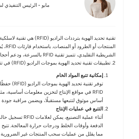
مابو - الرئيس التنفيذي لش
عربي
日语
한국어
المن
Türk
الشريطية التقليدي، تتميز تقنية RFID بالسرعة، ودعم أحجام بيانات أكبر، ومدى قراءة أوسع، وهي أداة أساسية لتتبع المنتجات بكفاءة وإدارة سلاسل التوريد بدقة.
Ελληνικά
2. تطبيقات تقنية تحديد الهوية بموجات الراديو (RFID) في تتبع سلسلة التوريد من البداية إلى النهاية
Melayu
إمكانية تتبع المواد الخام
توفر تقنية
Polski
RFID في مواقع الإنتاج لتخزين معلومات أساسية، م
أساس موثوق لتتبعها مستقبلًا، ويضمن مراقبة جودة الم
แบบไทย
التتبع في عمليات الإنتاج
Tiếng Việt
Indonesia
مما يقلل من عمليات سحب المنتجات غير الضرورية وا