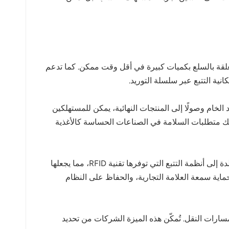
ُمكّن من جمع المعلومات المتعلقة بالسلع بكميات كبيرة في أقل وقت ممكن. كما تدعم
لمواد الخام وصولًا إلى المنتجات النهائية، يمكن للمستهلكين
 بذلك متطلبات السلامة في الصناعات الحساسة كالأغذية
تضمن المعرّفات الفريدة لعلامات RFID أصالة المنتجات وتتيح تتبعها طوال مراحل النقل والبيع. غالبًا ما تفتقر المنتجات المقلدة إلى أنظمة التتبع التي توفرها تقنية RFID، مما يجعلها
ة التزييف في منع تحويل المنتجات، وحماية سمعة العلامة التجارية، والحفاظ على النظام
 الإنتاج أو مراحل الإنتاج أو مسارات النقل. تُمكّن هذه الميزة الشركات من تحديد