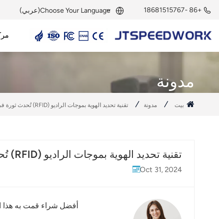
+86 -18681515767
Choose Your Language(عربي)
مرك
English
قارئ UHF RFID
هوائي UHF RFID
وحدة UHF RFID
علامة UHF RFID
علامة نشطة بتردد 2.45 جيجاهرتز
قارئ نشط بتردد 2.45 جيجاهرتز
وحدة RFID بتردد 2.45 جيجاهرتز
Français
مدونة
Deutsch
بيت
مدونة
تقنية تحديد الهوية بموجات الراديو (RFID) تُحدث ثورة في إمكانية التتبع: رحلة شفافة من الإنتاج إلى المستهلك
Русский
Italiano
تقنية تحديد الهوية بموجات الراديو (RFID) تُحدث ثورة في إمكانية التتبع: رحلة شفافة من الإنتاج إلى المستهلك
Español
Oct 31, 2024
Português
Nederland
أفضل شراء قمت به هذا ال