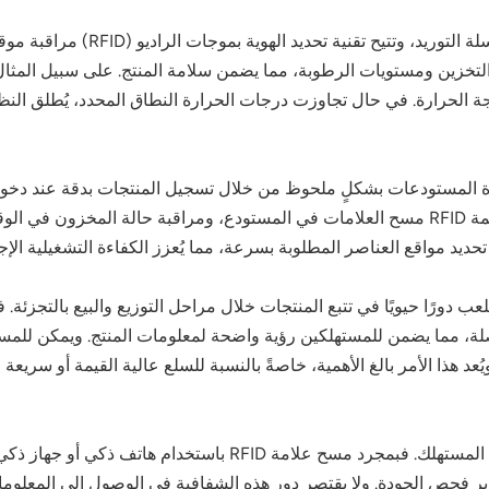
تُعدّ مرحلة الخدمات اللوجستية جزء
رارة التخزين ومستويات الرطوبة، مما يضمن سلامة المنتج. على سبيل المثال،
نية RFID مراقبة تغيرات درجة الحرارة. في حال تجاوزت درجات الحرارة النطاق المحدد، يُط
تقنية تحديد الهوية بموجات الراديو (RFID) إدارة المستودعات بشكلٍ ملحوظ من خلال تسجيل المنت
المخزون التقليدية جهدًا يدويًا كبيرًا، بينما تستطيع أنظمة RFID مسح العلامات في المستودع،
زال علامات تحديد الهوية بموجات الراديو (RFID) تلعب دورًا حيويًا في تتبع المنتجات خلال مراحل ال
. ويُعد هذا الأمر بالغ الأهمية، خاصةً بالنسبة للسلع عالية القيمة أو سر
تظلّ علامات RFID مفيدة حتى بعد وصول المنتج إلى المستهلك. 
وتقارير فحص الجودة. ولا يقتصر دور هذه الشفافية في الوصول إلى المع