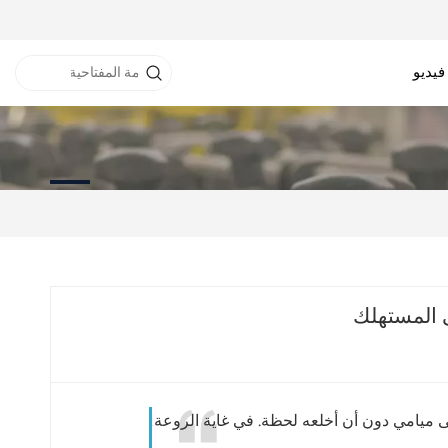
فيديو
نفق RFID
خزانة RFID
طابعة RFID
ى ميامي دون أن أخلعه لحظة. في غاية الروعة!