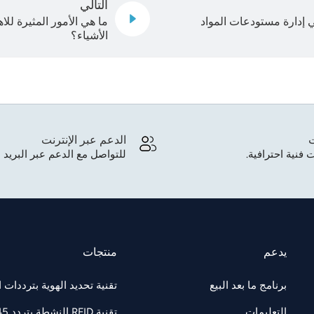
التالي
ية تحديد الهوية بموجات الراديو (RFID) في إدارة مستودعات المواد
ما هي الأمور المثيرة لل
الأشياء؟
ت
الدعم عبر الإنترنت
 فنية احترافية.
للتواصل مع الدعم عبر البريد ا
يدعم
منتجات
برنامج ما بعد البيع
تقنية تحديد الهوية بترددات الراديو F 860-960
التعليمات
تقنية RFID النشطة بتردد 2.45 جيجاهرتز