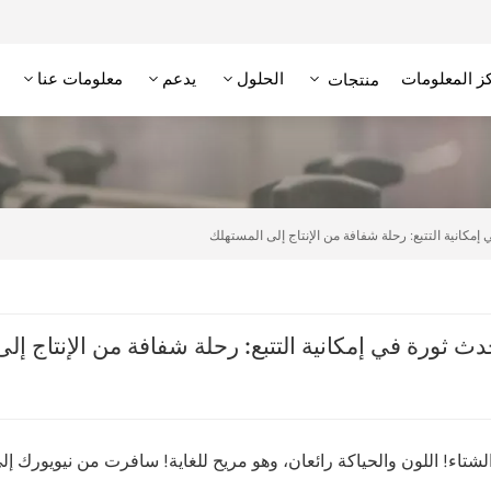
ز المعلومات
الحلول
يدعم
معلومات عنا
منتجات
علامة RFID عالية التردد/NFC
وحدة تحديد الهوية بترددات الراديو عالية التردد
قارئ RFID منخفض التردد
علامة RFID منخفضة التردد
شتاء! اللون والحياكة رائعان، وهو مريح للغاية! سافرت من نيويورك إل