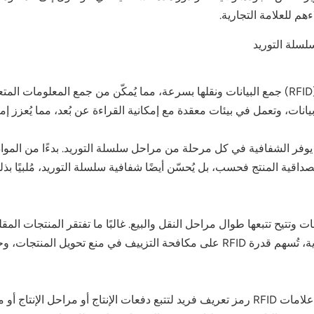
ءهم للعلامة التجارية.
تتيح سرعة قراءة تقنية تحديد الهوية بموجات الراديو (RFID) جمع البيانات ونقلها بسرعة، مما ي
ة المنتج، مما يوفر الشفافية في كل مرحلة من مراحل سلسلة التوريد. بدءًا من ا
 مصداقية المنتج فحسب، بل يُحسّن أيضًا شفافية سلسلة التوريد، مُلبيًا
فعّالة للغاية في منع التزوير. بالنسبة للعلامات التجارية، تُسهم قدرة RFID على مكافح
في حال وقوع حادثة تتعلق بالجودة أو السلامة، توفر علامات RFID رمز تعريف فريد لتتبع دفعات