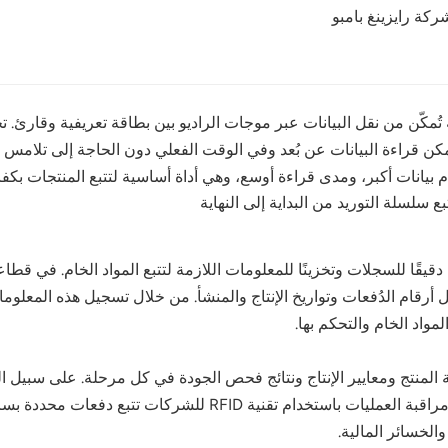
ركة رايزينغ بامبو
تجات أو الطرود أو المنصات. باستخدام قارئات RFID، يُمكن قراءة البيانات عن بُعد وفي الوقت الفعلي 
 تحديد الهوية بموجات الراديو (RFID) حفظًا دقيقًا للسجلات وتخزينًا للمعلومات اللازمة لتتبع ا
ثل أرقام الدُفعات وتواريخ الإنتاج والمنشأ. من خلال تسجيل هذه المعلوما
واد الخام والتحكم بها.
الدفعة وأوقات الخلط ودرجات حرارة المعالجة. تتيح مراقبة العمل
لخسائر المالية.