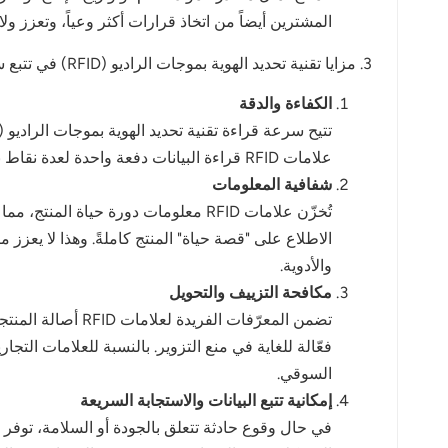
المشترين أيضاً من اتخاذ قرارات أكثر وعياً، وتعزز ولا
3. مزايا تقنية تحديد الهوية بموجات الراديو (RFID) في تتبع سلسلة التوريد
الكفاءة والدقة
علامات RFID قراءة البيانات دفعة واحدة لعدة نقاط بيانات، وتعمل في بيئات معقدة مع إمكانية القراءة عن بُعد، مما يُعزز إمكانية التتبع عبر سلسلة التوريد.
شفافية المعلومات
تُخزّن علامات RFID معلومات دورة حيا
الاطلاع على "قصة حياة" المنتج كاملةً. وهذا لا يعزز
والأدوية.
مكافحة التزييف والتحويل
السوقي.
إمكانية تتبع البيانات والاستجابة السريعة