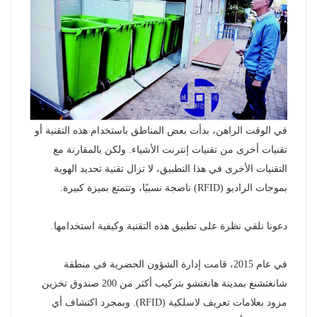
norsk
magyar
في الوقت الراهن، بدأت بعض المناطق باستخدام هذه التقنية أو
تقنيات أخرى من تقنيات إنترنت الأشياء. ولكن بالمقارنة مع
التقنيات الأخرى في هذا التطبيق، لا تزال تقنية تحديد الهوية
بموجات الراديو (RFID) ناضجة نسبيًا، وتتمتع بميزة كبيرة.
دعونا نلقي نظرة على تطبيق هذه التقنية وكيفية استخدامها.
في عام 2015، قامت إدارة الشؤون الحضرية في منطقة
شانغتشنغ بمدينة هانغتشو بتركيب أكثر من 200 صندوق تخزين
مزود بعلامات تعريف لاسلكية (RFID). وبمجرد اكتشاف أي