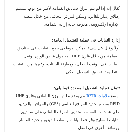
يُقال إنه إذا لم يتم إفراغ صناديق القمامة لأكثر من يوم، فسيتم
إطلاق إنذار تلقائي. ويمكن لمركز التحكم، من خلال منصة
الإدارة الإلكترونية، معرفة حالة إزالة القمامة.
إدارة النفايات في عملية التشغيل العامة:
أولاً وقبل كل شيء، يمكن لموظفي جمع النفايات في صناديق
القمامة من خلال قارئ UHF المحمول قياس الوزن، ونقل
البيانات في الوقت الفعلي، ومقارنة البيانات، وغيرها من التقنيات
التنظيمية لتحقيق التشغيل الذكي.
تتمثل عملية التشغيل المحددة فيما يلي:
بوضع
علامات RFID
يتم وضع نظام الوزن التلقائي وقارئ UHF
RFID ونظام تحديد المواقع العالمي (GPS) والمراقبة بالفيديو
على شاحنات القمامة لتحقيق التعرف التلقائي على صناديق
نفايات المطبخ وقراءة البيانات والتقاط الفيديو وتحديد المسار
ووظائف أخرى في النقل.