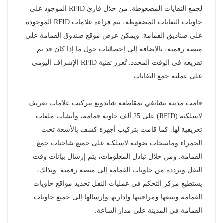
لجمع النفايات المضغوطة. من خلال قارئ RFID الموجود على
حاويات النفايات المضغوطة، تتم قراءة علامات RFID الموجودة
على صناديق القمامة. ويمكن عرض موقع صندوق القمامة على
منصة رقمية، بالإضافة إلى إحصائيات حول ما إذا كان قد تم
تفريغه في الوقت المحدد. تُعزز تقنية RFID الإشراف اليومي
على عملية جمع النفايات.
قامت مدينة تشانغي بمقاطعة شاندونغ بتركيب علامات تعريف
لاسلكية (RFID) على 25 ألف حاوية قمامة، وأنشأت ملفات
تعريفية لها. كما قامت بتركيب أجهزة كشف بالأشعة تحت
الحمراء وماسحات ضوئية لاسلكية على جميع شاحنات جمع
القمامة. ومن خلال تبادل المعلومات، يتم إرسال بيانات وقت
النقل وتردده من حاويات القمامة إلى منصة رقمية. وبذلك،
يستطيع مركز التحكم في عمليات النقل تحديد مواقع حاويات
القمامة وتتبعها ومراقبتها وإدارتها وإرسالها إلى جميع حاويات
القمامة في المدينة على مدار الساعة.