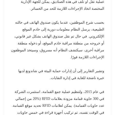
عملية نقل أو تلف في هذه الصناديق، يمكن للجهة الإدارية
المختصة اتخاذ الإجراءات اللازمة للحد من الخسائر.
بحسب شرح الموظفين، عندما يكون صندوق الهاتف في حالته
الطبيعية، يرسل النظام معلومات دورية إلى خادم الموقع
الإلكتروني. في حال تم نقل صندوق الهاتف بشكل غير قانوني،
أو خروجه من منطقة مراقبة خادم الموقع، أو دخوله منطقة
مراقبة أخرى، سيكتشف النظام أنه مسروق، وسيتخذ الموظفون
الإجراءات اللازمة فورًا.
وتشير التقارير إلى أن إدارات حماية البيئة في شاندونغ لديها
خبرة ناضجة للغاية في إدارة النفايات.
في عام 2015، ولتنظيم عملية جمع القمامة، استثمرت الشركة
في 300 حاوية قمامة مزودة بعلامات RFID (20% من إجمالي
عدد حاويات القمامة). يمكن لعلامات RFID تحديد موقع القمامة.
في الوقت نفسه، تم تركيب أجهزة قراءة في خمس حاويات