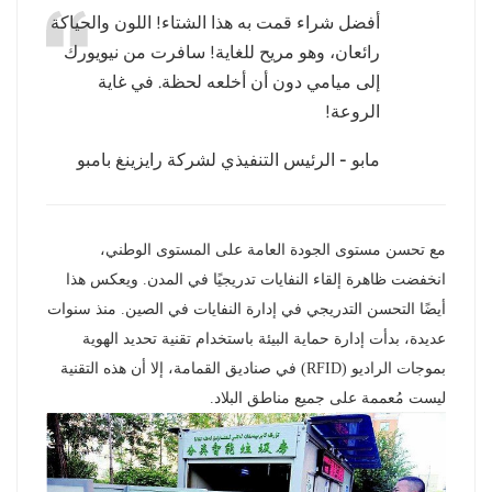
أفضل شراء قمت به هذا الشتاء! اللون والحياكة
عربي
رائعان، وهو مريح للغاية! سافرت من نيويورك
إلى ميامي دون أن أخلعه لحظة. في غاية
日语
الروعة!
한국어
مابو - الرئيس التنفيذي لشركة رايزينغ بامبو
Türk
Ελληνικά
مع تحسن مستوى الجودة العامة على المستوى الوطني،
انخفضت ظاهرة إلقاء النفايات تدريجيًا في المدن. ويعكس هذا
Melayu
أيضًا التحسن التدريجي في إدارة النفايات في الصين. منذ سنوات
Polski
عديدة، بدأت إدارة حماية البيئة باستخدام تقنية تحديد الهوية
بموجات الراديو (RFID) في صناديق القمامة، إلا أن هذه التقنية
แบบไทย
ليست مُعممة على جميع مناطق البلاد.
Tiếng Việt
Indonesia