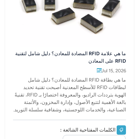
ما هي علامة RFID المضادة للمعادن؟ دليل شامل لتقنية
RFID على المعادن
Jul 15, 2026
ما هي بطاقة RFID المضادة للمعادن؟ دليل شامل
لبطاقات RFID للأسطح المعدنية أصبحت تقنية تحديد
الهوية بترددات الراديو، والمعروفة اختصارًا بـ RFID، تقنيةً
بالغة الأهمية لتتبع الأصول، وإدارة المخزون، والأتمتة
الصناعية، والخدمات اللوجستية، وشفافية سلسلة التوريد.
مع ذلك، لا تعمل بطاقات RFID القياسية بكفاءة عالية عند
تثبيتها مباشرةً على الأسطح المعدنية، إذ يُمكن للمعادن أن
الكلمات المفتاحية الشائعة :
تتداخل مع إشارات الترددات الراديوية، وتقلل من مسافة