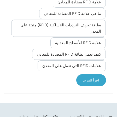
القراءة، بل وتمنع حتى اكتشاف بطاقة RFID. وهنا تبرز
علامة RFID مضادة للمعادن
أهمية بطاقات RFID المقاومة للمعادن. إذن، ما هو علامة
RFID مضادة للمعادنبطاقة RFID المضادة للمعادن،
ما هي علامة RFID المضادة للمعادن
والمعروفة أيضًا باسم بطاقة RFID المعدنية أو بطاقة
بطاقة تعريف الترددات اللاسلكية (RFID) مثبتة على
RFID المثبتة على المعدن، هي بطاقة RFID مصممة
المعدن
خصيصًا للعمل بكفاءة عند تثبيتها على الأسطح المعدنية.
على عكس بطاقات RFID العادية، تستخدم بطاقات RFID
علامة RFID للأسطح المعدنية
المضادة للمعادن مواد خاصة وهياكل ه...
كيف تعمل بطاقة RFID المضادة للمعادن
علامات RFID التي تعمل على المعدن
اقرأ المزيد
الدعم عبر الإنترنت
كتالوج المنتجات