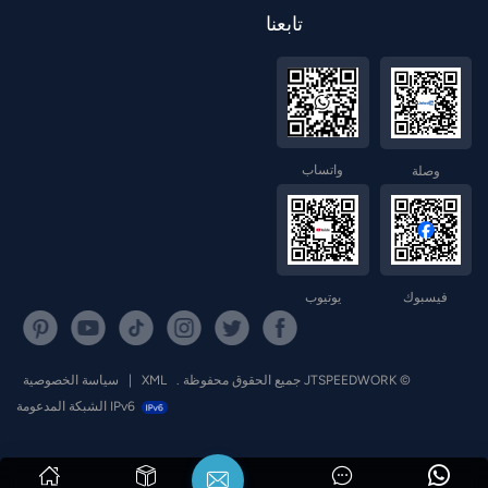
تابعنا
واتساب
وصلة
فيسبوك
يوتيوب
© JTSPEEDWORK جميع الحقوق محفوظة .
XML
|
سياسة الخصوصية
IPv6 الشبكة المدعومة