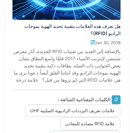
هل تعرف هذه العلامات بتقنية تحديد الهوية بموجات
الراديو (RFID)؟
Jan 30, 2018
بالإضافة إلى العديد من تقنيات RFID الجديدة، أثار معرض
شنتشن لإنترنت الأشياء 2017 قلقًا واسع النطاق بشأن
بعض الجوانب ذات الصلة. بطاقات ذكية بتقنية تحديد
الهوية بموجات الراديو وقد انتابنا القلق أيضاً. دعونا نرى ما
هي علامات RFID التي لم تروها من قبل؟ علامة درجة
حرارة سلسلة التبريد بتقنية RFID تُعدّ بطاقة تحديد درجة
حرارة سلسلة التبريد بتقنية RFID، كما يوحي اسمها،
الكلمات المفتاحية الشائعة :
مناسبة للمنتجات الحساسة لدرجة الحرارة في عمليات
سلسلة التبريد اللوجستية، حيث تُستخدم لإدارة درجة
علامات تعريف الترددات الراديوية السلبية UHF
الحرارة وتخزين معلومات المنتج. وتُستخدم هذه البطاقة
بشكل شائع في الأدوية والأغذية الطازجة وغيرها من
علامة RFID مضادة للمعادن
المنتجات. تُمكّن هذه البطاقة من تتبع مصدر المنتج من