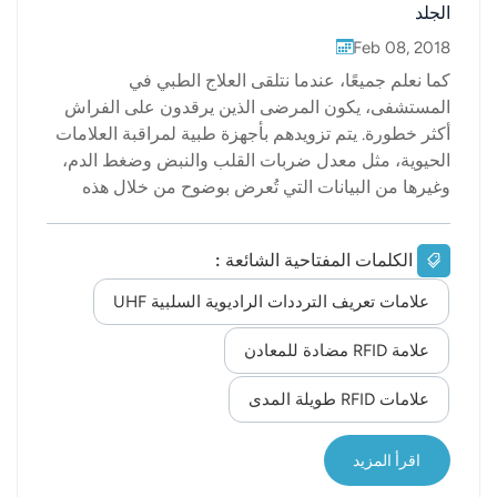
الجلد
Feb 08, 2018
كما نعلم جميعًا، عندما نتلقى العلاج الطبي في
المستشفى، يكون المرضى الذين يرقدون على الفراش
أكثر خطورة. يتم تزويدهم بأجهزة طبية لمراقبة العلامات
الحيوية، مثل معدل ضربات القلب والنبض وضغط الدم،
وغيرها من البيانات التي تُعرض بوضوح من خلال هذه
الأجهزة. تُعد هذه البيانات بالغة الأهمية، لأنها تُشكل أساسًا
هامًا للأطباء لتقييم حالة المرض. يُعد قياس العلامات
الكلمات المفتاحية الشائعة :
الحيوية للمريض إجراءً روتينياً خلال العلاج والرعاية.
ويُسهم الرصد المستمر لهذه العلامات في الكشف المبكر
علامات تعريف الترددات الراديوية السلبية UHF
عن أي خلل جسدي. إلا أن أجهزة الرصد الحالية تتطلب
ملامستها المباشرة للجلد، مما قد يؤدي إلى انخفاض دقة
علامة RFID مضادة للمعادن
القياس وارتفاع تكلفة الأجهزة، خاصةً لبعض المرضى
علامات RFID طويلة المدى
الذين يصعب قياسهم. في الآونة الأخيرة، ظهرت تقنية
جديدة أو ستحل هذه المشاكل لأنها تسمح للأطباء
بالحصول على بيانات عن العلامات الحيوية دون لمس جلد
اقرأ المزيد
المريض. بحسب تقرير موقع "دي...