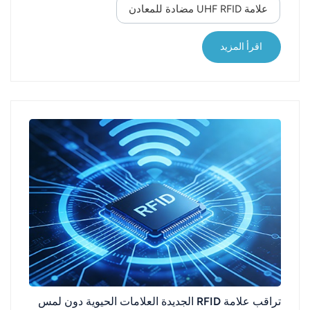
علامة UHF RFID مضادة للمعادن
خلال تسجيل الشحنة بأكملها وتغيرات درجة الحرارة أثناء
التخزين باستخدام أجهزة القراءة والكتابة المناسبة.
بطاقة التردد المزدوج تستخدم بطاقات RFID ثنائية التردد
اقرأ المزيد
تقنيات UHF RFI...
تراقب علامة RFID الجديدة العلامات الحيوية دون لمس