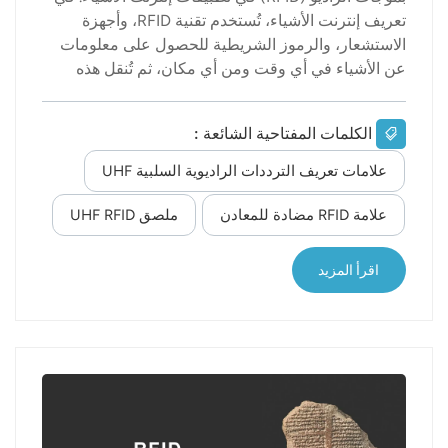
تعريف إنترنت الأشياء، تُستخدم تقنية RFID، وأجهزة
الاستشعار، والرموز الشريطية للحصول على معلومات
عن الأشياء في أي وقت ومن أي مكان، ثم تُنقل هذه
المعلومات بدقة عبر الشبكة. وأخيرًا، تُستخدم الحوسبة
السحابية للتحليل والمعالجة، ومن ثم يتم تطبيق التحكم
الكلمات المفتاحية الشائعة :
والإدارة على مختلف الأجهزة الذكية. وقد أصبح التحكم
والإدارة أساسًا هامًا للعديد من التطبيقات الذكية في
علامات تعريف الترددات الراديوية السلبية UHF
السنوات الأخيرة. على سبيل المثال، في تطبيق إنترنت
الأشياء المنزلي، يمكن تحديد الثلاجة المعطلة من خلال
علامة RFID مضادة للمعادن
ملصق UHF RFID
جهاز الاستشعار، وإرسال رسالة العطل إلى خادم الخدمة
عن بُعد، مما يسمح لفنيي الصيانة بالتوجه إلى المنزل
اقرأ المزيد
لإصلاح الثلاجة. في طبقة استشعار إنترنت الأشياء، تُعد
إدارة سلسلة التوريد الأكثر أهمية، ولكن في نظام إدارة
سلسلة التوريد الحالي، تُستخدم تق...