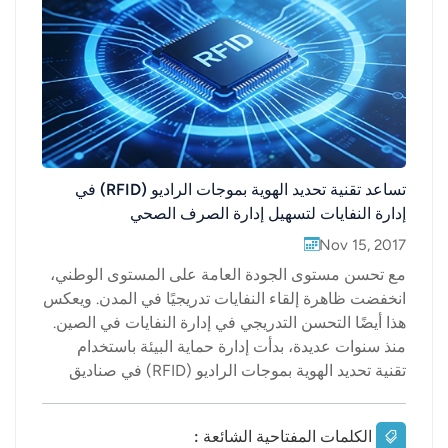
عربي
日语
한국어
Türk
تساعد تقنية تحديد الهوية بموجات الراديو (RFID) في
إدارة النفايات لتسهيل إدارة الصرف الصحي
Ελληνικά
Nov 15, 2017
Melayu
مع تحسن مستوى الجودة العامة على المستوى الوطني،
انخفضت ظاهرة إلقاء النفايات تدريجيًا في المدن. ويعكس
Polski
هذا أيضًا التحسن التدريجي في إدارة النفايات في الصين.
منذ سنوات عديدة، بدأت إدارة حماية البيئة باستخدام
แบบไทย
تقنية تحديد الهوية بموجات الراديو (RFID) في صناديق
Tiếng Việt
القمامة، إلا أن هذه التقنية ليست مُعممة على جميع
مناطق البلاد. في الوقت الراهن، بدأت بعض المناطق
الكلمات المفتاحية الشائعة :
Indonesia
باستخدام هذه التقنية أو تقنيات أخرى من تقنيات إنترنت