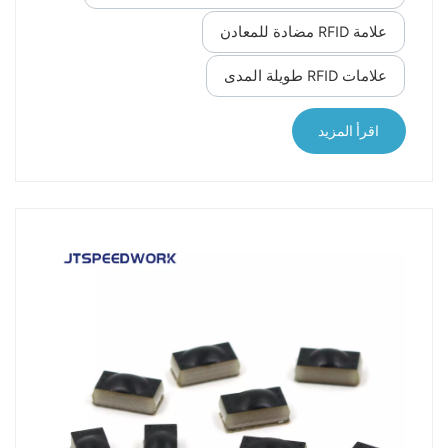
الهوية بموجات الراديو (RFID) كأداة واعدة في حماية
التراث. تنقل هذه التقنية البيانات عبر موجات الراديو،
علامة RFID مضادة للمعادن
وتتكون من بطاقات تعريفية وقارئات وأنظمة لإدارة
علامات RFID طويلة المدى
البيانات. وتتميز بمزايا عديدة، منها الكفاءة والدقة
والتشغيل دون تلامس. وعلى عكس الرموز الشريطية
التقليدية، تستطيع تقنية RFID تخزين معلومات أكثر
اقرأ المزيد
شمولاً، مع الحفاظ على كفاءتها في البيئ...