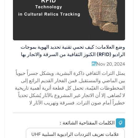
وضع العلامات: كيف تحمي تقنية تحديد الهوية بموجات
الراديو (RFID) الكنوز الثقافية من السرقة والاتجار بها
Nov 20, 2024
يمثل التراث الثقافي ذاكرة البشرية، ويشكل جسراً حيوياً
بين الماضي والمستقبل. فمن الفخار القديم الرائع إلى
المخطوطات القيّمة، تحمل كل قطعة أثرية أهمية تاريخية
لا تُضاهى. إلا أن الاتجار غير المشروع بالآثار يُشكل تحدياً
خطيراً أمام صون التراث. فسرقة وتهريب الآثار لا
يُستنزف الموارد الثقافية فحسب، بل يُخل أيضاً بنزاهة
التبادل الثقافي الدولي. ولذا، باتت حماية هذه الكنوز
الكلمات المفتاحية الشائعة :
ومكافحة التجارة غير المشروعة بها أولوية عالمية. في
عصر التطور التكنولوجي المتسارع، برزت تقنية تحديد
علامات تعريف الترددات الراديوية السلبية UHF