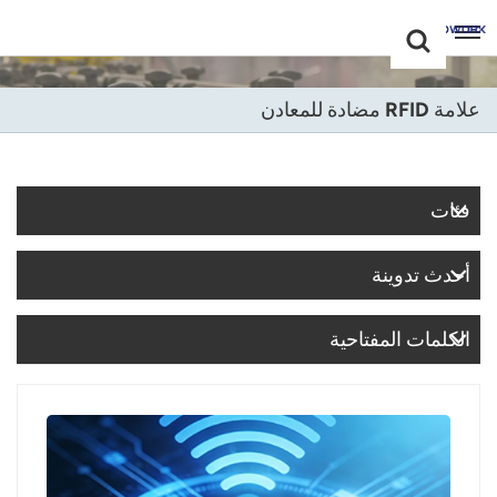
Choose Your
+86 -18681515767
Language(عربي)
علامة RFID مضادة للمعادن
English
Français
فئات
Deutsch
أحدث تدوينة
Русский
Italiano
الكلمات المفتاحية
Español
Português
Nederland