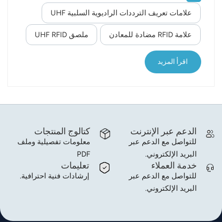
والإدارة أساسًا هامًا للعديد من التطبيقات الذكية في
علامات تعريف الترددات الراديوية السلبية UHF
norsk
السنوات الأخيرة. على سبيل المثال، في تطبيق إنترنت
الأشياء المنزلي، يمكن تحديد الثلاجة المعطلة من خلال
علامة RFID مضادة للمعادن
ملصق UHF RFID
magyar
جهاز الاستشعار، وإرسال رسالة العطل إلى خادم الخدمة
عن بُعد، مما يسمح لفنيي الصيانة بالتوجه إلى المنزل
اقرأ المزيد
لإصلاح الثلاجة. في طبقة استشعار إنترنت الأشياء، تُعد
إدارة سلسلة التوريد الأكثر أهمية، ولكن في نظام إدارة
سلسلة التوريد الحالي، تُستخدم تق...
الدعم عبر الإنترنت
كتالوج المنتجات
للتواصل مع الدعم عبر
معلومات تفصيلية وملف
البريد الإلكتروني.
PDF
خدمة العملاء
تعليمات
للتواصل مع الدعم عبر
إرشادات فنية احترافية.
البريد الإلكتروني.