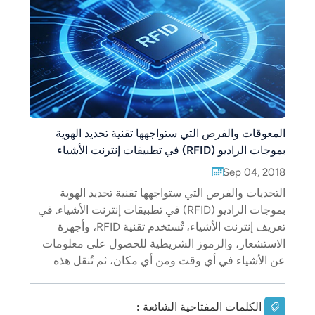
عربي
日语
한국어
Türk
المعوقات والفرص التي ستواجهها تقنية تحديد الهوية
بموجات الراديو (RFID) في تطبيقات إنترنت الأشياء
Ελληνικά
Sep 04, 2018
Melayu
التحديات والفرص التي ستواجهها تقنية تحديد الهوية
بموجات الراديو (RFID) في تطبيقات إنترنت الأشياء. في
Polski
تعريف إنترنت الأشياء، تُستخدم تقنية RFID، وأجهزة
الاستشعار، والرموز الشريطية للحصول على معلومات
แบบไทย
عن الأشياء في أي وقت ومن أي مكان، ثم تُنقل هذه
Tiếng Việt
المعلومات بدقة عبر الشبكة. وأخيرًا، تُستخدم الحوسبة
السحابية للتحليل والمعالجة، ومن ثم يتم تطبيق التحكم
الكلمات المفتاحية الشائعة :
Indonesia
والإدارة على مختلف الأجهزة الذكية. وقد أصبح التحكم