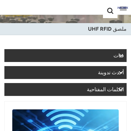
Choose Your
+86 -18681515767
Language(عربي)
ملصق UHF RFID
English
Français
فئات
Deutsch
أحدث تدوينة
Русский
Italiano
الكلمات المفتاحية
Español
Português
Nederland