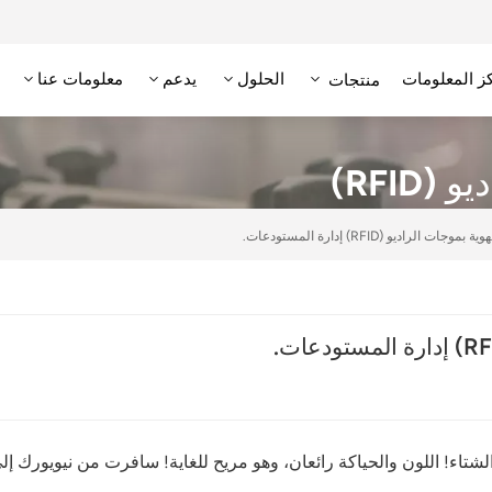
ز المعلومات
الحلول
يدعم
معلومات عنا
منتجات
علامة RFID عالية التردد/NFC
وحدة تحديد الهوية بترددات الراديو عالية التردد
قارئ RFID منخفض التردد
علامة RFID منخفضة التردد
RFID)
 الراديو (RFID) إدارة المستودعات.
شتاء! اللون والحياكة رائعان، وهو مريح للغاية! سافرت من نيويورك إل