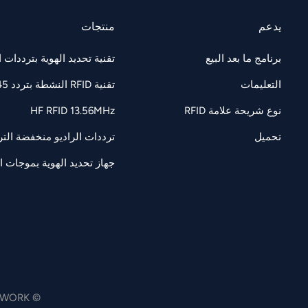
يدعم
منتجات
برنامج ما بعد البيع
تقنية تحديد الهوية بترددات الراديو F 860-960
التعليمات
تقنية RFID النشطة بتردد 2.45 جيجاهرتز
نوع شريحة علامة RFID
HF RFID 13.56MHz
تحميل
ترددات الراديو منخفضة التردد 125/134.2 كيل
جهاز تحديد الهوية بموجات الرادي
© JTSPEEDWORK جميع الحقوق محفوظة .