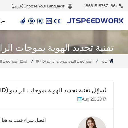
+86 -18681515767
Choose Your Language(عربي)
مرك
English
قارئ UHF RFID
هوائي UHF RFID
وحدة UHF RFID
علامة UHF RFID
علامة نشطة بتردد 2.45 جيجاهرتز
قارئ نشط بتردد 2.45 جيجاهرتز
وحدة RFID بتردد 2.45 جيجاهرتز
Français
تقنية تحديد الهوية بموجات الراديو (
Deutsch
بيت
تقنية تحديد الهوية بموجات الراديو (RFID)
تُسهّل تقنية تحديد الهوية بموجات
Русский
Italiano
تُسهّل تقنية تحديد الهوية بموجات الراديو (RFID) إدارة المستودعات.
Español
Aug 29, 2017
Português
Nederland
أفضل شراء قمت به هذا ال