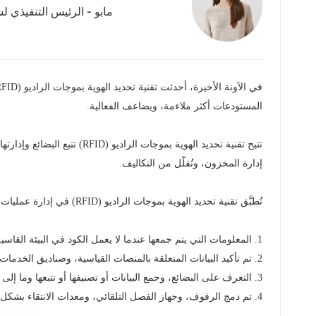
مابو - الرئيس التنفيذي لش
عربي
日语
한국어
في الآونة الأخيرة، أحدثت تقنية تحديد الهوية بموجات الراديو (RFID) فرقًا كبيرًا في
Türk
المستودعات أكثر ملاءمة، ويضاعف الفعالية.
Ελληνικά
تتيح تقنية تحديد الهوية بم
إدارة المخزون، وتُقلّل من التكاليف.
Melayu
Polski
تُطبَّق تقنية تحديد الهوية بموجات الراديو (RFID) في إدارة عمليات الشراء والمخزون داخل المستودعات، مما يُسهم بشكل كبير في دعم الشركة. وتُقدم هذه التقنية أربع فوائد لإدارة المستودعات:
แบบไทย
1. المعلومات التي يتم جمعها عندما لا يعمل الكود في البيئة القاسية.
2. تم تأكيد البيانات المتعلقة بالمنصات القياسية، وصناديق الخدمات اللوجستية، والرافعات، والشاحنات، والمعدات، وساعات العمل.
Tiếng Việt
3. التعرف على البضائع، وجمع البيانات أو تصنيفها أو تتبعها وما إلى ذلك.
Indonesia
4. تم دمج الرفوف، وجهاز الفصل التلقائي، ومعدات الانتقاء بشكل ذكي لتحسين الكفاءة.