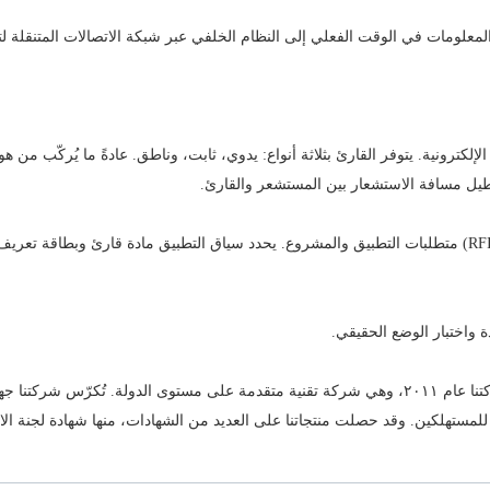
لمعلومات في الوقت الفعلي إلى النظام الخلفي عبر شبكة الاتصالات المتنقلة 
نقسم جهاز RFID بشكل أساسي إلى جزأين: قارئ وبطاقة RFID الإلكترونية. يتوفر القارئ بثلاثة أنواع: يدوي، ثابت، و
يُطيل مسافة الاستشعار بين المستشعر والقارئ.
يجب أن يراعي اختيار قارئ وبطاقة تعريف الترددات اللاسلكية (RFID) متطلبات التطبيق والمشروع. يحدد سياق التطب
واختبار الوضع الحقيقي.
تأسست شركتنا عام ٢٠١١، وهي شركة تقنية متقدمة على مستوى الدولة. تُكرّس ش