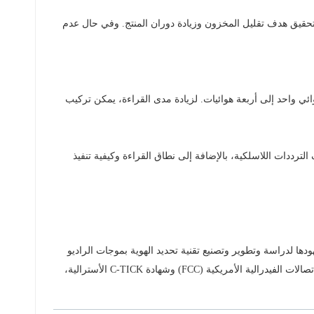
لتحقيق هدف تقليل المخزون وزيادة دوران المنتج. وفي حال عدم
ناطق. عادةً ما يُركّب من هوائي واحد إلى أربعة هوائيات. لزيادة مدى القراءة، يمكن تركيب
يق مادة قارئ وبطاقة تعريف الترددات اللاسلكية، بالإضافة إلى نطاق القراءة وكيفية تنفيذ
ركتنا جهودها لدراسة وتطوير وتصنيع تقنية تحديد الهوية بموجات الراديو
(RFID)، وتسعى جاهدةً لتقديم منتجات عالية الأداء بأسعار تنافسية للمستهلكين. وقد حصلت منتجاتنا على العديد من الشهادات، منها شهادة لجنة الاتصالات الفيدرالية الأمريكية (FCC) وشهادة C-TICK الأسترالية،