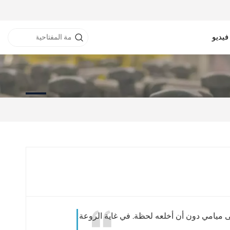
فيديو
نفق RFID
خزانة RFID
طابعة RFID
ى ميامي دون أن أخلعه لحظة. في غاية الروعة!