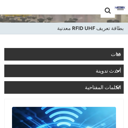
Choose Your
+86 -18681515767
Language(عربي)
بطاقة تعريف RFID UHF معدنية
English
Français
فئات
Deutsch
أحدث تدوينة
Русский
Italiano
الكلمات المفتاحية
Español
Português
Nederland