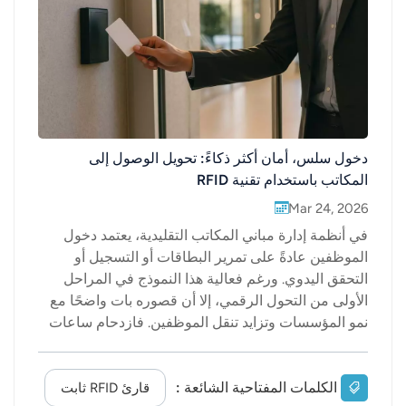
عربي
日语
한국어
Türk
دخول سلس، أمان أكثر ذكاءً: تحويل الوصول إلى
المكاتب باستخدام تقنية RFID
Ελληνικά
Mar 24, 2026
في أنظمة إدارة مباني المكاتب التقليدية، يعتمد دخول
Melayu
الموظفين عادةً على تمرير البطاقات أو التسجيل أو
Polski
التحقق اليدوي. ورغم فعالية هذا النموذج في المراحل
الأولى من التحول الرقمي، إلا أن قصوره بات واضحًا مع
แบบไทย
نمو المؤسسات وتزايد تنقل الموظفين. فازدحام ساعات
الذروة، ومخاطر فقدان البطاقات، وتأخر تحديثات
Tiếng Việt
التصاريح، وعدم القدرة على الاستجابة الفورية
للسلوكيات غير الطبيعية، كلها عوامل تُبرز أوجه القصور
الكلمات المفتاحية الشائعة :
قارئ RFID ثابت
Indonesia