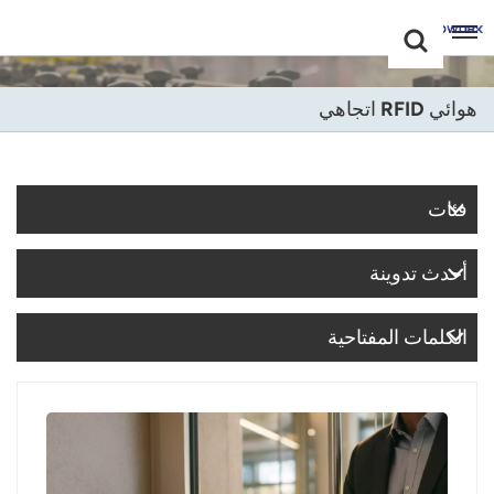
Choose Your
+86 -18681515767
Language(عربي)
هوائي RFID اتجاهي
English
Français
فئات
Deutsch
أحدث تدوينة
Русский
Italiano
الكلمات المفتاحية
Español
Português
Nederland