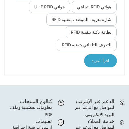
في الأنظمة التقليدية. في هذا السياق، تحل أنظمة
هوائي RFID اتجاهي
هوائي UHF RFID
التعريف التلقائي القائمة على تقنية تحديد الهوية بموجات
norsk
الراديو (RFID) تدريجيًا محل أساليب الدخول التقليدية
شارة تعريف الموظف بتقنية RFID
القائمة على تمرير البطاقات، لتصبح عنصرًا أساسيًا في
magyar
التحديث الذكي لمباني المكاتب الحديثة. تكمن الميزة
بطاقة ذكية بتقنية RFID
الأساسية لتقنية تحديد الهوية بموجات الراديو (RFID) في
قدرتها على "الدفع بدون تلامس" و"التعرف التلقائي".
التعرف التلقائي بتقنية RFID
فعلى عكس بطاقات الدوائر المتكاملة التقليدية الت...
اقرأ المزيد
الدعم عبر الإنترنت
كتالوج المنتجات
للتواصل مع الدعم عبر
معلومات تفصيلية وملف
البريد الإلكتروني.
PDF
خدمة العملاء
تعليمات
للتواصل مع الدعم عبر
إرشادات فنية احترافية.