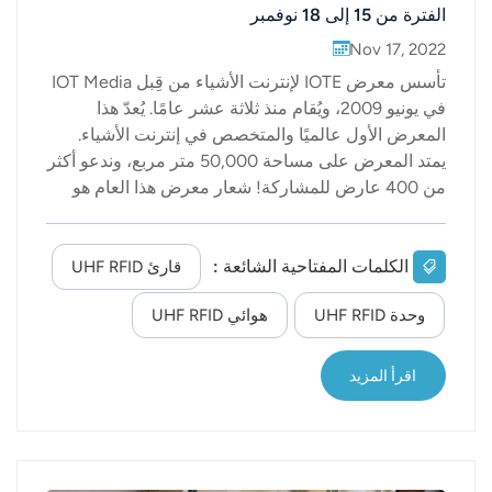
الفترة من 15 إلى 18 نوفمبر
Nov 17, 2022
تأسس معرض IOTE لإنترنت الأشياء من قِبل IOT Media
في يونيو 2009، ويُقام منذ ثلاثة عشر عامًا. يُعدّ هذا
المعرض الأول عالميًا والمتخصص في إنترنت الأشياء.
يمتد المعرض على مساحة 50,000 متر مربع، وندعو أكثر
من 400 عارض للمشاركة! شعار معرض هذا العام هو
"البنية الرقمية الذكية، والابتكار السحابي المشترك". وقد
شكّل الطلب المتزايد الناتج عن "الدورة المزدوجة
الداخلية والخارجية" بيئة خصبة لتطوير إنترنت الأشياء. لم
الكلمات المفتاحية الشائعة :
قارئ UHF RFID
يعد الوصول إلى سوق بحجم تريليونات الدولارات مجرد
وحدة UHF RFID
هوائي UHF RFID
شعار. إليكم أحدث المعلومات القيّمة حول إنترنت الأشياء
في الوقت المناسب!أصبح إنترنت الأشياء، باعتباره
الموجة الثالثة من تطور المعلوماتية العالمية بعد
اقرأ المزيد
الحواسيب والإنترنت، جزءاً هاماً من استراتيجية تطوير
العلوم والتكنولوجيا الوطنية. فهو يقود جميع مناحي الحياة
نحو الذكاء والرقمنة، ويُعدّ من القوى الدافعة الرئيسية في
تعزيز الاقتصاد الرقمي.باعتبارها...