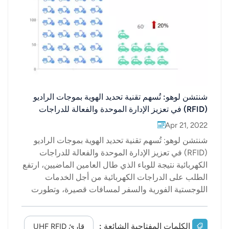
عربي
日语
한국어
Türk
شنتشن لوهو: تُسهم تقنية تحديد الهوية بموجات الراديو
(RFID) في تعزيز الإدارة الموحدة والفعالة للدراجات
Ελληνικά
الكهربائية
Apr 21, 2022
Melayu
شنتشن لوهو: تُسهم تقنية تحديد الهوية بموجات الراديو
(RFID) في تعزيز الإدارة الموحدة والفعالة للدراجات
Polski
الكهربائية نتيجة للوباء الذي طال العامين الماضيين، ارتفع
الطلب على الدراجات الكهربائية من أجل الخدمات
แบบไทย
اللوجستية الفورية والسفر لمسافات قصيرة، وتطورت
صناعة الدراجات الكهربائية بسرعة. وبحسب الشخص
Tiếng Việt
المسؤول عن لجنة الشؤون القانونية التابعة للجنة الدائمة
Indonesia
لمجلس الشعب بمقاطعة قوانغدونغ، يوجد حاليًا أكثر من
الكلمات المفتاحية الشائعة :
قارئ UHF RFID