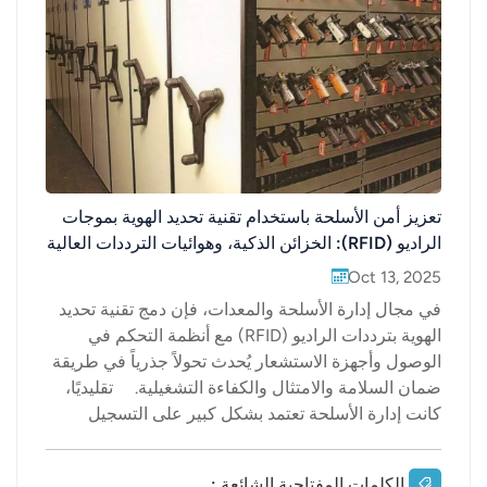
عربي
日语
한국어
Türk
تعزيز أمن الأسلحة باستخدام تقنية تحديد الهوية بموجات
Ελληνικά
الراديو (RFID): الخزائن الذكية، وهوائيات الترددات العالية
جدًا (UHF)، والتتبع في الوقت الفعلي
Oct 13, 2025
Melayu
في مجال إدارة الأسلحة والمعدات، فإن دمج تقنية تحديد
Polski
الهوية بترددات الراديو (RFID) مع أنظمة التحكم في
الوصول وأجهزة الاستشعار يُحدث تحولاً جذرياً في طريقة
แบบไทย
ضمان السلامة والامتثال والكفاءة التشغيلية. تقليديًا،
كانت إدارة الأسلحة تعتمد بشكل كبير على التسجيل
Tiếng Việt
اليدوي والموافقات الورقية - وهي عمليات بطيئة وعرضة
للأخطاء ويصعب تدقيقها. أما اليوم، ومع إدخال خزائن
Indonesia
الكلمات المفتاحية الشائعة :