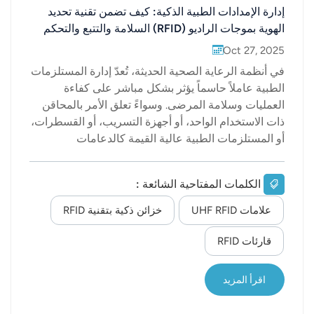
إدارة الإمدادات الطبية الذكية: كيف تضمن تقنية تحديد
الهوية بموجات الراديو (RFID) السلامة والتتبع والتحكم
Oct 27, 2025
في أنظمة الرعاية الصحية الحديثة، تُعدّ إدارة المستلزمات
الطبية عاملاً حاسماً يؤثر بشكل مباشر على كفاءة
العمليات وسلامة المرضى. وسواءً تعلق الأمر بالمحاقن
ذات الاستخدام الواحد، أو أجهزة التسريب، أو القسطرات،
أو المستلزمات الطبية عالية القيمة كالدعامات
والمفاصل الاصطناعية وأجهزة تنظيم ضربات القلب، فإنّ
التحكم الدقيق في المخزون وتتبع الاستخدام أمران
الكلمات المفتاحية الشائعة :
أساسيان. مع ذلك، فإنّ أساليب الإدارة التقليدية -
كالتسجيل اليدوي، ومسح الرموز الشريطية، والتوثيق
علامات UHF RFID
خزائن ذكية بتقنية RFID
الورقي - غالباً ما تكون غير فعّالة، وعرضة للأخطاء،
وتفتقر إلى الشفافية. مع التطور السريع لإنترنت الأشياء
قارئات RFID
(IoT) وظهور المستشفيات الرقمية، برزت تقنية تحديد
الهوية بموجات الراديو (RFID) كعامل تمكين رئيسي
اقرأ المزيد
لإدارة المواد الاستهلاكية بذكاء. فمن خلال ضمان إمكانية
التتبع والمساءلة والسلامة، تُحدث تقنية RFID نقلة نوعية