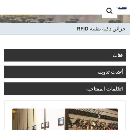
Choose Your
+86 -18681515767
Language(عربي)
خزائن ذكية بتقنية RFID
English
Français
فئات
Deutsch
أحدث تدوينة
Русский
Italiano
الكلمات المفتاحية
Español
Português
Nederland