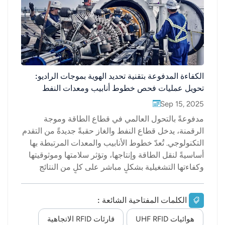
عربي
日语
한국어
الكفاءة المدفوعة بتقنية تحديد الهوية بموجات الراديو:
Türk
تحويل عمليات فحص خطوط أنابيب ومعدات النفط
والغاز
Sep 15, 2025
Ελληνικά
مدفوعةً بالتحول العالمي في قطاع الطاقة وموجة
Melayu
الرقمنة، يدخل قطاع النفط والغاز حقبةً جديدةً من التقدم
التكنولوجي. تُعدّ خطوط الأنابيب والمعدات المرتبطة بها
Polski
أساسيةً لنقل الطاقة وإنتاجها، وتؤثر سلامتها وموثوقيتها
وكفاءتها التشغيلية بشكلٍ مباشر على كلٍ من النتائج
แบบไทย
الاقتصادية والسلامة العامة. مع ذلك، غالبًا ما تواجه
عمليات الفحص اليدوية التقليدية تحدياتٍ مثل عدم
Tiếng Việt
الكلمات المفتاحية الشائعة :
الكفاءة، وعدم اكتمال تسجيل البيانات، وارتفاع مخاطر
السلامة، مما يجعلها غير مناسبة لمتطلبات الإدارة الذكية
هوائيات UHF RFID
قارئات RFID الاتجاهية
Indonesia