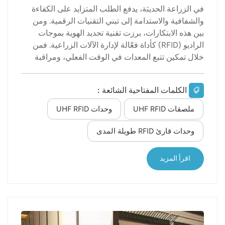
في الزراعة الحديثة، يدفع الطلب المتزايد على الكفاءة
والشفافية والاستدامة إلى تبني التقنيات الرقمية. ومن
بين هذه الابتكارات، برزت تقنية تحديد الهوية بموجات
الراديو (RFID) كأداة فعّالة لإدارة الآلات الزراعية. فمن
خلال تمكين تتبع المعدات في الوقت الفعلي، ومراقبة
الاستخدام بدقة، والصيانة التنبؤية، تلعب تقنية RFID دورًا
محوريًا في تحويل الزراعة التقليدية إلى نظام أكثر ذكاءً
الكلمات المفتاحية الشائعة :
ومرونة. تستكشف هذه المقالة كيف تدعم تقنية تحديد
الهوية بموجات الراديو (RFID) تتبع وصيانة المعدات
ملصقات UHF RFID
وحدات UHF RFID
الزراعية، وفوائدها، وتطبيقاتها العملية، وآفاقها
المستقبلية في القطاع الزراعي. 1. الأهمية المتزايدة
وحدات قارئ RFID طويلة المدى
لإدارة الآلات الزراعية أصبحت الزراعة تعتمد بشكل
متزايد على الآلات، حيث تشكل الجرارات والحصادات
اقرأ المزيد
وأنظمة الري والمركبات ذاتية القيادة العمود الفقري
للعمليات الزراعية واسعة النطاق. وبينما تزيد الآلات من
الإنتاجية، فإنها تجلب معها تحديا...