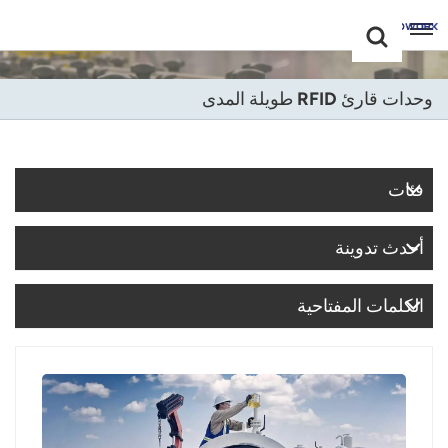
Choose Your
+86 -18681515767
Language(عربي)
وحدات قارئ RFID طويلة المدى
English
Français
فئات
Deutsch
أحدث تدوينة
Русский
Italiano
الكلمات المفتاحية
Español
Português
Nederland