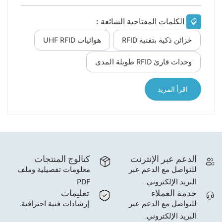
اليدوي والموافقات الورقية - وهي عمليات بطيئة وعرضة
للأخطاء ويصعب تدقيقها. أما اليوم، ومع إدخال خزائن
الكلمات المفتاحية الشائعة :
ذكية بتقنية RFID, التحكم في الوصول باستخدام
البطاقات، و المراقبة القائمة على أجهزة الاستشعار،
خزائن ذكية بتقنية RFID
هوائيات UHF RFID
يتطور نظام الإدارة بأكمله من الدفاع السلبي إلى التحكم
الاستباقي والتتبع في الوقت الفعلي، مما يحقق بيئة أمنية
وحدات قارئ RFID طويلة المدى
ذكية ومرئية حقًا. يتكون نظام إدارة الأسلحة بتقنية
تحديد الهوية بموجات الراديو (RFID) عادةً من خمسة
اقرأ المزيد
مكونات أساسية. أولها هو خزانة تخزين ذكية بتقنية
RFIDحيث يتم تجهيز كل سلاح أو قطعة ذخيرة بعلامة
تعريف ترددات لاسلك...
الدعم عبر الإنترنت
كتالوج المنتجات
للتواصل مع الدعم عبر
معلومات تفصيلية وملف
البريد الإلكتروني.
PDF
خدمة العملاء
تعليمات
للتواصل مع الدعم عبر
إرشادات فنية احترافية.
البريد الإلكتروني.