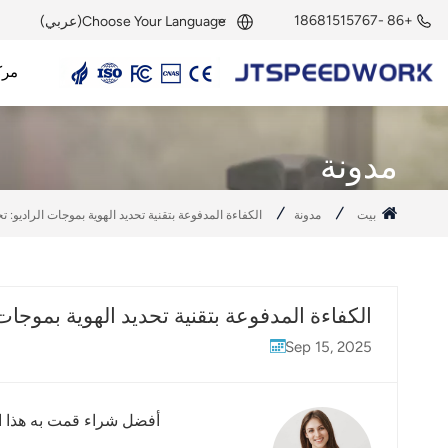
+86 -18681515767
Choose Your Language(عربي)
مرك
English
قارئ UHF RFID
هوائي UHF RFID
وحدة UHF RFID
علامة UHF RFID
علامة نشطة بتردد 2.45 جيجاهرتز
قارئ نشط بتردد 2.45 جيجاهرتز
وحدة RFID بتردد 2.45 جيجاهرتز
Français
مدونة
Deutsch
بيت
مدونة
الكفاءة المدفوعة بتقنية تحديد الهوية بموجات الراديو
Русский
Italiano
الكفاءة المدفوعة بتقنية تحديد الهوية بموج
Español
Sep 15, 2025
Português
Nederland
أفضل شراء قمت به هذا ال