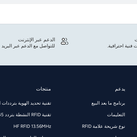
ت
الدعم عبر الإنترنت
 فنية احترافية.
للتواصل مع الدعم عبر البريد ا
يدعم
منتجات
برنامج ما بعد البيع
تقنية تحديد الهوية بترددات الراديو F 860-960
التعليمات
تقنية RFID النشطة بتردد 2.45 جيجاهرتز
نوع شريحة علامة RFID
HF RFID 13.56MHz