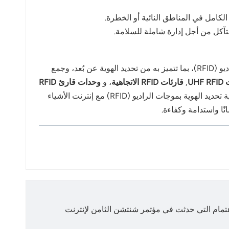
الكامل في المناطق النائية أو الخطرة.
تعتمد سلامة وكفاءة واستدامة صناعة النفط والغاز بشكل متزايد على تقنيات الفحص الرقمي. توفر تقنية تحديد الهوية بموجات الراديو (RFID)، بما تتميز به من تحديد الهوية عن بُعد، وجمع
UHF
,
قارئات RFID الاتجاهية
، و
وحدات قارئ RFID
يعزز هذا النظام كفاءة عمليات الفحص، ويقلل من مخاطر السلامة، ويتيح إدارة دقيقة للأصول. ومع استمرار دمج تقنية تحديد الهوية بموجات الراديو (RFID) مع إنترنت الأشياء
ًا واستدامة وكفاءة.
اهتمام التي حدثت في مؤتمر شنتشن الثامن لإنترنت