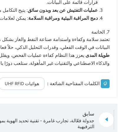
قرارات قائمة على البيانات.
عمليات التفتيش عن بعد وبدون سائق
: يتيح التكامل 
دمج المراقبة البيئية ومراقبة السلامة
: يمكن لعلامات RFID المدمجة مع أجهزة الاستشعار مراقبة درجة الحرارة والضغط والتآكل من أجل إدارة شاملة للس
7. الخاتمة
البيانات في الوقت الفعلي، وقدرات التحليل الذكي، حلاً فع
طويلة المدى
والذكاء الاصطناعي والتقنيات غير المأهولة، ستلعب دورًا با
الكلمات المفتاحية الشائعة :
هوائيات UHF RFID
سابق
جدولة فعّالة، تجارب غامرة - تقنية تحديد الهوية بم
الترفيهية