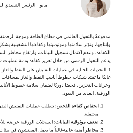
مابو - الرئيس التنفيذي لش
عربي
日语
한국어
مدفوعةً بالتحول العالمي في قطاع الطاقة وموجة الرقمنة، يد
وإنتاجها، وتؤثر سلامتها وموثوقيتها وكفاءتها التشغيلية بشكل
Türk
Ελληνικά
يدعم التحول الرقمي من خلال تعزيز كفاءة ودقة عمليات 
1. التحديات الحالية في عمليات التفتيش على النفط والغاز
Melayu
غالبًا ما تمتد شبكات خطوط أنابيب النفط والغاز لمسافا
وخزانات التخزين، فحصًا دوريًا لضمان سلامة خطوط الأنابي
Polski
الورقية، العديد من القيود.
แบบไทย
انخفاض كفاءة الفحص
: تتطلب عمليات التفتيش اليدوي
Tiếng Việt
محتملة.
ضعف موثوقية البيانات
: السجلات الورقية عرضة للأخ
Indonesia
مخاطر أمنية عالية
غالباً ما يعمل المفتشون في بيئات