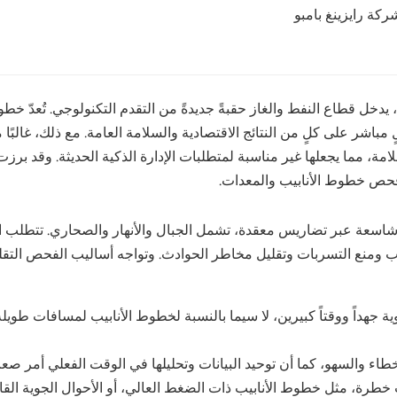
ركة رايزينغ بامبو
خل قطاع النفط والغاز حقبةً جديدةً من التقدم التكنولوجي. تُعدّ خطوط
ٍ مباشر على كلٍ من النتائج الاقتصادية والسلامة العامة. مع ذلك، غالبًا
فحص خطوط الأنابيب والمعدات.
ت شاسعة عبر تضاريس معقدة، تشمل الجبال والأنهار والصحاري. تتطلب
ب ومنع التسربات وتقليل مخاطر الحوادث. وتواجه أساليب الفحص التقل
ة جهداً ووقتاً كبيرين، لا سيما بالنسبة لخطوط الأنابيب لمسافات طوي
طاء والسهو، كما أن توحيد البيانات وتحليلها في الوقت الفعلي أمر صع
 خطرة، مثل خطوط الأنابيب ذات الضغط العالي، أو الأحوال الجوية القا