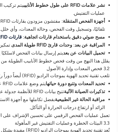
نشر علامات RFID على طول خطوط الأنابيب
يتم تركيب ا
عمليات التفتيش.
أجهزة الفحص المتنقلة
: مفتشون مزودون بقارئات RFID محمولة باليد تتميز
تلقائيًا، وتسجيل وقت الفحص، وحالة المعدات، وأي خلل.
مسح ضوئي دقيق باستخدام قارئات اتجاهية
:
قارئات RFID الاتجاهية
المراقبة عن بعد
:
وحدات قارئ RFID طويلة المدى
تمكين 
تحميل البيانات عن بعد
يتم إرسال بيانات الفحص لاسلكيًا إ
يقلل هذا النهج من وقت فحص خطوط الأنابيب الطويلة من أ
3.2 فحص المعدات وإدارة الأصول
تلعب تقنية تحديد الهوية بموجات الراديو (RFID) أيضاً دوراً رئيسياً في إدارة معدات النفط والغاز المتنوعة:
تحديد المعدات وتتبع دورة حياتها
يتم وضع علامات RFID على المضخات والصمامات وخزانات التخزين والأجهزة لتحديد الهوية الفريدة، مما يسهل تتبع الأصول.
تذكيرات الصيانة الآلية
تتيح بيانات RFID للأنظمة جدولة عمليات الفحص والصيانة تلقائيًا، مما يضمن تقديم الخدمة في الوقت المناسب.
مراقبة الحالة غير الطبيعية
الزائد أو ارتفاع درجات الحرارة أو التآكل.
تعمل عمليات الفحص الرقمي على تحسين الإشراف على المع
3.3 البيئات الخطرة وعمليات التفتيش غير المأهولة
تُعد تقنية تحديد الهوية بموجات الراديو (RFID) مفيدة بشكل خاص في البيئات عالية المخاطر، بما في ذلك المنصات البحرية وخطوط الأنابيب الجبلية والظروف الجوية القاسية: