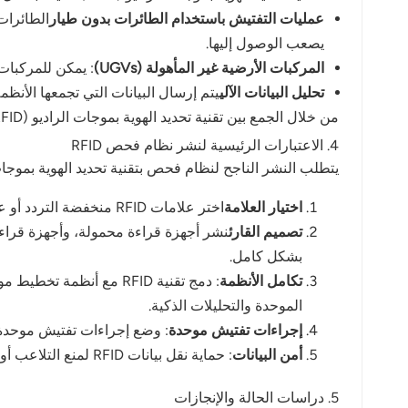
عمليات التفتيش باستخدام الطائرات بدون طيار
الطائرات
يصعب الوصول إليها.
المركبات الأرضية غير المأهولة (UGVs)
: يمكن للمركبات الأرضية المزودة بقارئات RFID القيام
تحليل البيانات الآلي
يتم إرسال البيانات التي تجمعها الأنظم
من خلال الجمع بين تقنية تحديد الهوية بموجات الراديو (RFID) والأنظمة غير المأهولة، تحقق المؤسسات عمليات تفتيش أكثر أمانًا وسرعة وشمولية.
4. الاعتبارات الرئيسية لنشر نظام فحص RFID
يتطلب النشر الناجح لنظام فحص بتقنية تحديد الهوية بموجات الراديو (RFID) الاهتمام بعد
اختيار العلامة
اختر علامات RFID منخفضة التردد أو عالية التردد أو فائقة التردد وفقًا لمواد خط الأنابيب والظروف البيئية وطرق الفحص.
تصميم القارئ
نشر أجهزة قراءة محمولة، وأجهزة قراءة 
بشكل كامل.
تكامل الأنظمة
الموحدة والتحليلات الذكية.
إجراءات تفتيش موحدة
: وضع إجراءات تفتيش موحدة و
أمن البيانات
: حماية نقل بيانات RFID لمنع التلاعب أو الوصول غير المصرح به.
5. دراسات الحالة والإنجازات