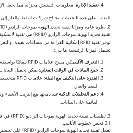
تعقيد الإدارة
: معلومات التفتيش مجزأة، مما يجعل الإدا
norsk
للتغلب على هذه التحديات، تحتاج شركات النفط والغاز إلى 
magyar
2. نظرة عامة ومزايا تقنية تحديد الهوية بموجات الراديو (RFID)
تقنية تحديد الهوية بموج
توفر تقنية RFID إمكانية القراءة من مسافات بعيدة، والتعرف المتزامن على عدة بطاقات تعريفية، ومقاومة للتداخلات البيئية، مما يجعلها مناسبة للغاية لعمليات الفحص الصناعي.
تشمل المزايا الرئيسية ما يلي:
التعرف الآلي
يمكن مسح علامات RFID تلقائيًا بواسطة أجهزة القراءة، مما يقلل من الإدخال اليدوي والأخطاء البشرية.
جمع البيانات في الوقت الفعلي
: يمكن تحميل البيانات التي يتم جمعها عبر تقنية RFID على
القدرة على التكيف مع البيئة
: علامات RFID متخصصة و
النفط والغاز.
دعم التحليلات الذكية
القائمة على البيانات.
3. تطبيقات تقنية تحديد الهوية بموجات الراديو (RFID) في فحص خطوط الأنابيب والمعدات
3.1 فحص خطوط الأنابيب
تعمل تقنية تحديد الهوية بموجات الراديو (RFID) على تحسين عمليات فحص خطوط الأنابيب لمسافات طويلة بشكل كبير: