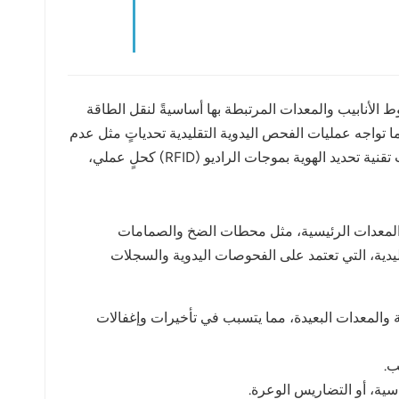
 الأنابيب والمعدات المرتبطة بها أساسيةً لنقل الطاقة
 ما تواجه عمليات الفحص اليدوية التقليدية تحدياتٍ مثل عدم
الكفاءة، وعدم اكتمال تسجيل البيانات، وارتفاع مخاطر السلامة، مما يجعلها غير مناسبة لمتطلبات الإدارة الذكية الحديثة. وقد برزت تقنية تحديد الهوية بموجات الراديو (RFID) كحلٍ عملي،
 المعدات الرئيسية، مثل محطات الضخ والصمامات
يدية، التي تعتمد على الفحوصات اليدوية والسجلات
لة والمعدات البعيدة، مما يتسبب في تأخيرات وإغفالات
ب.
سية، أو التضاريس الوعرة.