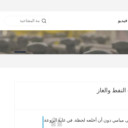
فيديو
نفق RFID
خزانة RFID
طابعة RFID
لنفط والغاز
ى ميامي دون أن أخلعه لحظة. في غاية الروعة!