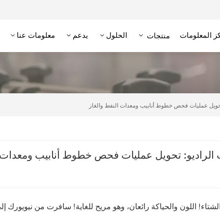
ز المعلومات
الحلول
يدعم
معلومات عنا
منتجات
علامة RFID عالية التردد/NFC
وحدة تحديد الهوية بترددات الراديو عالية التردد
قارئ RFID منخفض التردد
علامة RFID منخفضة التردد
: تحويل عمليات فحص خطوط أنابيب ومعدات النفط والغاز
ات الراديو: تحويل عمليات فحص خطوط أنابيب ومعدات ا
شتاء! اللون والحياكة رائعان، وهو مريح للغاية! سافرت من نيويورك إل