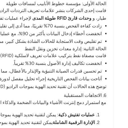
الحالة الأولى: مؤسسة خطوط الأنابيب لمسافات طويلة
طيار، و
وحدات قارئ RFID طويلة المدى
لإجراء عمليات تفت
زادت كفاءة الفحص بنسبة 70% تقريبًا، مما أدى إلى تقليل دورة الفحص من شهرية إلى أسبوعية.
انخفضت أخطاء إدخال البيانات بأكثر من 90%، مع عمليات التحميل في الوقت الفعلي إلى منصة الإدارة.
تم تقليص وقت الاستجابة للحالات الشاذة بشكل كبير، 
الحالة الثانية: إدارة معدات تخزين ونقل النفط
قامت مصفاة نفط بتركيب علامات تعريف لاسلكية (RFID) على المضخات والصمامات وخزانات التخزين، مما أتاح مراقبة فورية من خلال نظام فحص ذكي. وشملت النتائج ما يلي:
انخفضت تكاليف إدارة الأصول بنسبة 30% تقريباً.
تم تحسين قدرات الصيانة التنبؤية والإنذار بالأعطال، مم
أتاحت بيانات الفحص التاريخية إجراء تحليل مفصل لدورة ح
توضح هذه الحالات أن تقنية تحديد الهوية بموجات الراديو (RFID) لا تعمل فقط على تحسين كفاءة الفحص، بل تدعم أيضًا التحول الرقمي في عمليات النفط والغاز.
6. الاتجاهات المستقبلية
مع استمرار دمج إنترنت الأشياء والبيانات الضخمة والذكاء 
عمليات تفتيش ذكية
: يمكن لتقنية تحديد الهوية بموجات الراديو (RFID) المدمجة مع الذكاء الاصطناعي أتمتة تخطيط عمليات الفحص، واكتشا
الإدارة الرقمية الشاملة