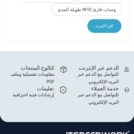
الحديثة. وقد برزت تقنية تحديد الهوية بموجات الراديو
(RFID) كحلٍ عملي، يدعم التحول الرقمي من خلال تعزيز
وحدات قارئ RFID طويلة المدى
norsk
كفاءة ودقة عمليات فحص خطوط الأنابيب والمعدات. 1.
التحديات الحالية في عمليات التفتيش على النفط والغاز
magyar
اقرأ المزيد
غالبًا ما تمتد شبكات خطوط أنابيب النفط والغاز
لمسافات شاسعة عبر تضاريس معقدة، تشمل الجبال
والأنهار والصحاري. تتطلب المعدات الرئيسية،...
الدعم عبر الإنترنت
كتالوج المنتجات
للتواصل مع الدعم عبر
معلومات تفصيلية وملف
البريد الإلكتروني.
PDF
خدمة العملاء
تعليمات
للتواصل مع الدعم عبر
إرشادات فنية احترافية.
البريد الإلكتروني.