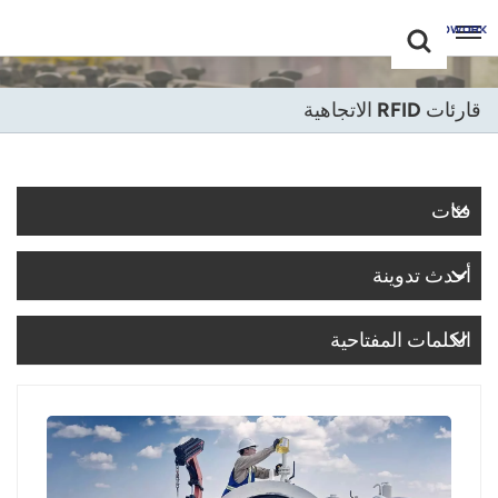
Choose Your
+86 -18681515767
Language(عربي)
قارئات RFID الاتجاهية
English
Français
فئات
Deutsch
أحدث تدوينة
Русский
Italiano
الكلمات المفتاحية
Español
Português
Nederland