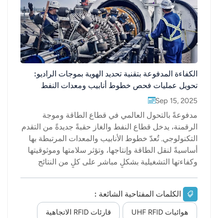
عربي
日语
한국어
الكفاءة المدفوعة بتقنية تحديد الهوية بموجات الراديو:
Türk
تحويل عمليات فحص خطوط أنابيب ومعدات النفط
والغاز
Sep 15, 2025
Ελληνικά
مدفوعةً بالتحول العالمي في قطاع الطاقة وموجة
Melayu
الرقمنة، يدخل قطاع النفط والغاز حقبةً جديدةً من التقدم
التكنولوجي. تُعدّ خطوط الأنابيب والمعدات المرتبطة بها
Polski
أساسيةً لنقل الطاقة وإنتاجها، وتؤثر سلامتها وموثوقيتها
وكفاءتها التشغيلية بشكلٍ مباشر على كلٍ من النتائج
แบบไทย
الاقتصادية والسلامة العامة. مع ذلك، غالبًا ما تواجه
عمليات الفحص اليدوية التقليدية تحدياتٍ مثل عدم
Tiếng Việt
الكلمات المفتاحية الشائعة :
الكفاءة، وعدم اكتمال تسجيل البيانات، وارتفاع مخاطر
السلامة، مما يجعلها غير مناسبة لمتطلبات الإدارة الذكية
هوائيات UHF RFID
قارئات RFID الاتجاهية
Indonesia