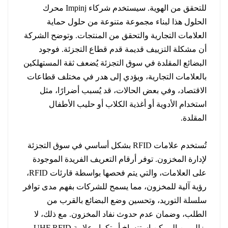
للتحقق من الهوية. سيستخدم شركاء Impinj محرك
الحلول هذا لبناء مجموعة متنوعة من حلول حماية
العلامات التجارية والتحقق من المنتجات. وتوضح الشركة
أن مشكلة التزييف قديمة قدم قطاع التجزئة. فوجود
البضائع المقلدة في سوق التجزئة يُضعف ثقة المستهلكين
بالعلامات التجارية، ويؤدي إلى هدر في مختلف قطاعات
الاقتصاد، وفي بعض الحالات، قد يُسبب أضرارًا، مثل
استخدام الأدوية أو أغذية الكلاب أو حليب الأطفال
المقلدة.
تُستخدم علامات RFID بشكل أساسي في سوق التجزئة
لإدارة المخزون. توفر أرقام التعريف الفريدة الموجودة
على العلامات، والتي يتم فحصها بواسطة قارئات RFID،
رؤية آلية للمخزون، مما يسمح للشركات بفهم مدى توافر
سلسلة التوريد، وتحسين وضع البضائع بالقرب من
الطلب، وضمان عدم حدوث نفاد المخزون. مع ذلك، لا
يزال من الممكن استنساخ أو تكرار علامة UHF RFID