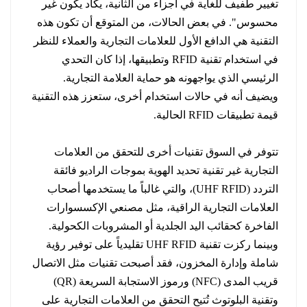
تغيير طفيف للغاية في أجزاء من الثانية، يكاد يكون غير
محسوس". في بعض الحالات، من المتوقع أن تكون هذه
التقنية هي الدافع الأول للعلامات التجارية والعملاء للنظر
في استخدام تقنية RFID وتطبيقها، إذا كان التحدي
الرئيسي الذي يواجهونه هو حماية العلامة التجارية.
ويضيف أنه في حالات استخدام أخرى، ستعزز هذه التقنية
قيمة تطبيقات RFID الحالية.
تتوفر في السوق تقنيات أخرى للتحقق من العلامات
التجارية غير تقنية تحديد الهوية بموجات الراديو فائقة
التردد (UHF RFID)، والتي غالباً ما يستخدمها أصحاب
العلامات التجارية الراقية، مثل مصنعي الإكسسوارات
الفاخرة كحقائب اليد الجلدية أو المشروبات الكحولية.
وبينما ركزت تقنية UHF RFID تقليدياً على توفير رؤية
شاملة وإدارة المخزون، فقد أصبحت تقنيات مثل الاتصال
قريب المدى (NFC) ورموز الاستجابة السريعة (QR)
وتقنية البلوتوث تُتيح التحقق من العلامات التجارية على