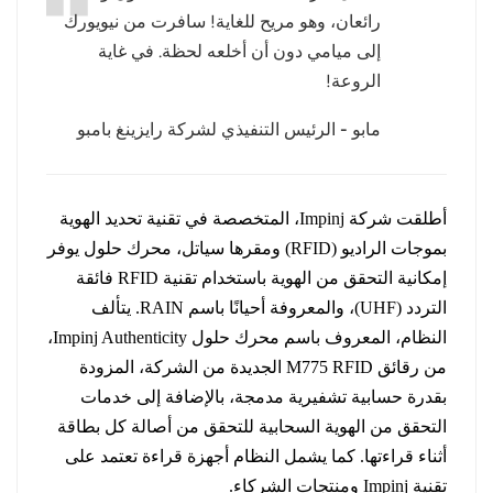
رائعان، وهو مريح للغاية! سافرت من نيويورك
عربي
إلى ميامي دون أن أخلعه لحظة. في غاية
الروعة!
日语
مابو - الرئيس التنفيذي لشركة رايزينغ بامبو
한국어
Türk
أطلقت شركة Impinj، المتخصصة في تقنية تحديد الهوية
Ελληνικά
بموجات الراديو (RFID) ومقرها سياتل، محرك حلول يوفر
إمكانية التحقق من الهوية باستخدام تقنية RFID فائقة
Melayu
التردد (UHF)، والمعروفة أحيانًا باسم RAIN. يتألف
Polski
النظام، المعروف باسم محرك حلول Impinj Authenticity،
من رقائق M775 RFID الجديدة من الشركة، المزودة
แบบไทย
بقدرة حسابية تشفيرية مدمجة، بالإضافة إلى خدمات
التحقق من الهوية السحابية للتحقق من أصالة كل بطاقة
Tiếng Việt
أثناء قراءتها. كما يشمل النظام أجهزة قراءة تعتمد على
Indonesia
تقنية Impinj ومنتجات الشركاء.