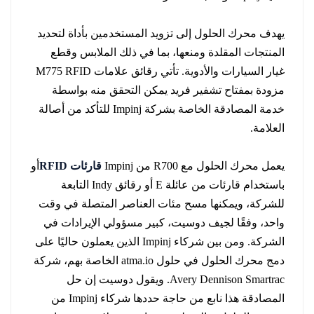
norsk
يهدف محرك الحلول إلى تزويد المستخدمين بأداة لتحديد
المنتجات المقلدة ومنعها، بما في ذلك الملابس وقطع
magyar
غيار السيارات والأدوية. تأتي رقائق علامات M775 RFID
مزودة بمفتاح تشفير فريد يمكن التحقق منه بواسطة
خدمة المصادقة الخاصة بشركة Impinj للتأكد من أصالة
العلامة.
يعمل محرك الحلول مع R700 من Impinj
قارئات RFID
أو
باستخدام قارئات من عائلة E أو رقائق Indy التابعة
للشركة، ويمكنها مسح مئات العناصر المتصلة في وقت
واحد، وفقًا لجيف دوسيت، كبير مسؤولي الإيرادات في
الشركة. ومن بين شركاء Impinj الذين يعملون حاليًا على
دمج محرك الحلول في حلول atma.io الخاصة بهم، شركة
Avery Dennison Smartrac. ويقول دوسيت إن حل
المصادقة هذا نابع من حاجة حددها شركاء Impinj من