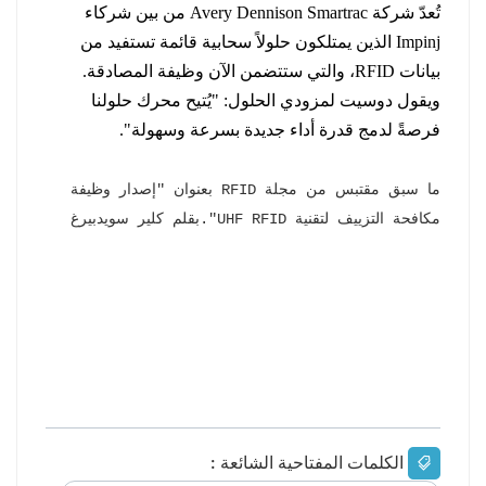
تُعدّ شركة Avery Dennison Smartrac من بين شركاء
Impinj الذين يمتلكون حلولاً سحابية قائمة تستفيد من
بيانات RFID، والتي ستتضمن الآن وظيفة المصادقة.
ويقول دوسيت لمزودي الحلول: "يُتيح محرك حلولنا
فرصةً لدمج قدرة أداء جديدة بسرعة وسهولة".
ما سبق مقتبس من مجلة RFID بعنوان "إصدار وظيفة
مكافحة التزييف لتقنية UHF RFID".
بقلم كلير سويدبيرغ
الكلمات المفتاحية الشائعة :