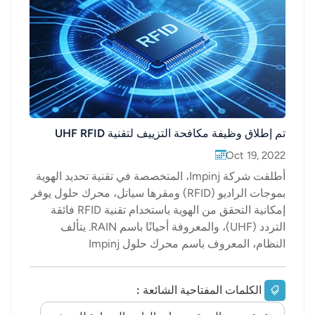
عربي
日语
한국어
Türk
تم إطلاق وظيفة مكافحة التزييف لتقنية UHF RFID
Ελληνικά
Oct 19, 2022
أطلقت شركة Impinj، المتخصصة في تقنية تحديد الهوية
Melayu
بموجات الراديو (RFID) ومقرها سياتل، محرك حلول يوفر
إمكانية التحقق من الهوية باستخدام تقنية RFID فائقة
Polski
التردد (UHF)، والمعروفة أحيانًا باسم RAIN. يتألف
النظام، المعروف باسم محرك حلول Impinj
แบบไทย
Authenticity، من رقائق M775 RFID الجديدة من
Tiếng Việt
الشركة، المزودة بقدرة حسابية تشفيرية مدمجة،
الكلمات المفتاحية الشائعة :
بالإضافة إلى خدمات التحقق من الهوية السحابية للتحقق
Indonesia
من أصالة كل بطاقة أثناء قراءتها. كما يشمل النظام