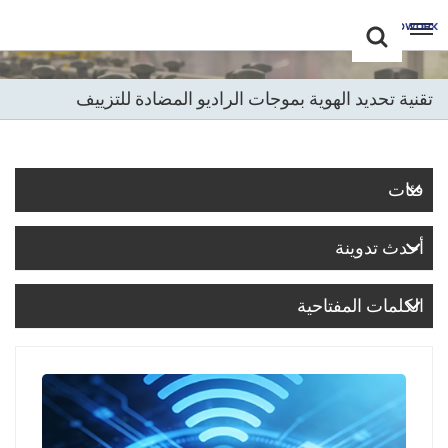
Choose Your
+86 -18681515767
Language(عربي)
تقنية تحديد الهوية بموجات الراديو المضادة للتزييف
English
Français
فئات
Deutsch
أحدث تدوينة
Русский
Italiano
الكلمات المفتاحية
Español
Português
Nederland