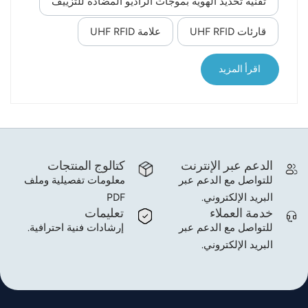
تقنية تحديد الهوية بموجات الراديو المضادة للتزييف
أجهزة قراءة تعتمد على تقنية Impinj ومنتجات الشركاء.
norsk
يهدف محرك الحلول إلى تزويد المستخدمين بأداة لتحديد
قارئات UHF RFID
علامة UHF RFID
المنتجات المقلدة ومنعها، بما في ذلك الملابس وقطع
magyar
غيار السيارات والأدوية. تأتي رقائق علامات M775 RFID
اقرأ المزيد
مزودة بمفتاح تشفير فريد يمكن التحقق منه بواسطة
خدمة المصادقة الخاصة بشركة Impinj للتأكد من أصالة
العلامة. يعمل محرك الحلول مع R700 من Impinj
قارئات RFIDأو باستخدام قارئ...
الدعم عبر الإنترنت
كتالوج المنتجات
للتواصل مع الدعم عبر
معلومات تفصيلية وملف
البريد الإلكتروني.
PDF
خدمة العملاء
تعليمات
للتواصل مع الدعم عبر
إرشادات فنية احترافية.
البريد الإلكتروني.