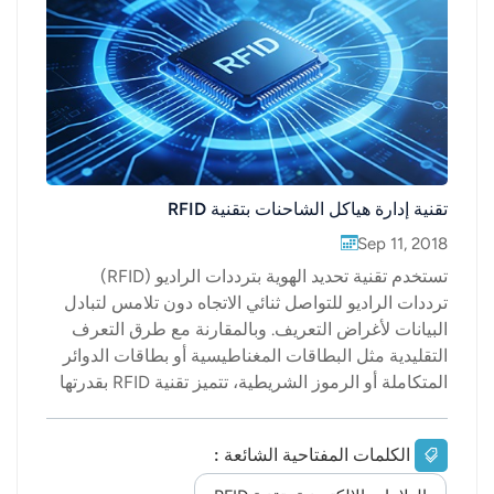
عربي
日语
한국어
Türk
تقنية إدارة هياكل الشاحنات بتقنية RFID
Ελληνικά
Sep 11, 2018
تستخدم تقنية تحديد الهوية بترددات الراديو (RFID)
Melayu
ترددات الراديو للتواصل ثنائي الاتجاه دون تلامس لتبادل
البيانات لأغراض التعريف. وبالمقارنة مع طرق التعرف
Polski
التقليدية مثل البطاقات المغناطيسية أو بطاقات الدوائر
المتكاملة أو الرموز الشريطية، تتميز تقنية RFID بقدرتها
แบบไทย
على التعريف عن بُعد ودون تلامس، فضلاً عن قدرتها
Tiếng Việt
العالية على التكيف مع مختلف البيئات. وبفضل تصميمها
الكلمات المفتاحية الشائعة :
المُحكم، يمكنها العمل بكفاءة في مختلف الظروف البيئية
Indonesia
القاسية، مع تحقيق نتائج ممتازة في التعرف. لا تتطلب