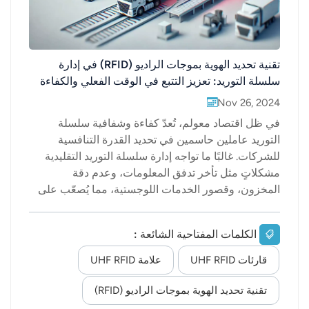
تقنية تحديد الهوية بموجات الراديو (RFID) في إدارة
سلسلة التوريد: تعزيز التتبع في الوقت الفعلي والكفاءة
التشغيلية
Nov 26, 2024
في ظل اقتصاد معولم، تُعدّ كفاءة وشفافية سلسلة
التوريد عاملين حاسمين في تحديد القدرة التنافسية
للشركات. غالبًا ما تواجه إدارة سلسلة التوريد التقليدية
مشكلاتٍ مثل تأخر تدفق المعلومات، وعدم دقة
المخزون، وقصور الخدمات اللوجستية، مما يُصعّب على
الشركات الحفاظ على عمليات سلسة ودقيقة. مع تطور
إنترنت الأشياء، تزداد أهمية تقنية تحديد الهوية بموجات
الكلمات المفتاحية الشائعة :
الراديو (RFID) في إدارة سلسلة التوريد. تُمكّن هذه التقنية
من تتبع البضائع في الوقت الفعلي، وإدارة المخزون بدقة،
قارئات UHF RFID
علامة UHF RFID
وتحقيق الشفافية في جميع مراحل سلسلة التوريد، مما
يُحسّن بشكلٍ كبير كفاءة الخدمات اللوجستية، ويُقلّل من
تقنية تحديد الهوية بموجات الراديو (RFID)
معدلات الخطأ، ويُعزّز استجابة ومرونة سلاسل التوريد.