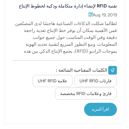
تقنية RFID لإنشاء إدارة متكاملة وذكية لخطوط الإنتاج
Aug 19, 2019
لطالما شكلت الذكاءات الصناعية هاجسًا لدى المصنّعين.
فمن الأهمية بمكان أن يوفر خط الإنتاج تغذية راجعة
دقيقة وفي الوقت المناسب حول جميع جوانب
المعلومات. ومع التطور السريع لتقنية تحديد الهوية
بموجات الراديو (RFID)، يجمع الإنتاج الذكي بين هذه
التقنية وأنظمة تكنولوجيا المعلومات الحالية لإنشاء نظام
إدارة فوري لخطوط الإنتاج الذكية والرقمية، مما يتيح
الكلمات المفتاحية الشائعة :
استخدامًا أكثر كفاءة وترشيدًا للموارد، وبالتالي زيادة
الطاقة الإنتاجية، وتحسين استغلال الأصول، وضمان
قارئات UHF RFID
علامة UHF RFID
مراقبة الجودة العالية، مما يحقق فوائد إنتاجية أكبر.
وتُستخدم تقنية RFID لإنشاء إدارة متكاملة وذكية لخطوط
قارئ وعلامات RFID مخصصة
الإنتاج.تدخل تقنية تحديد الهوية بموجات الراديو (RFID)
إلى صميم عملية التصنيع. فمن خلال تبني هذه التقنية
اقرأ المزيد
تدريجياً في مواقع الإنتاج، يستطيع المصنّعون جمع
المعلومات من أجهزة RFID بشكل مباشر ومتواصل،
وربطها ببنى أنظمة التحكم القائمة والمُعتمدة والمُحسّن...