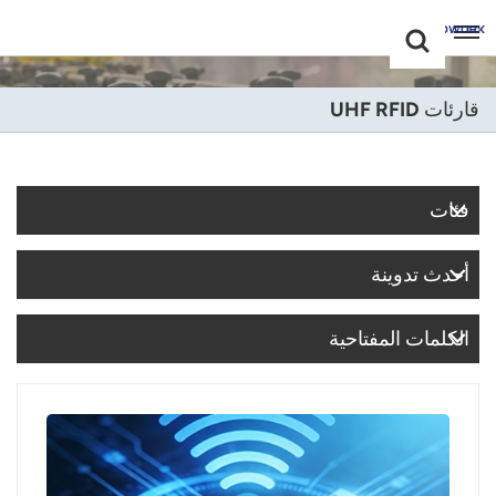
Choose Your
+86 -18681515767
Language(عربي)
قارئات UHF RFID
English
Français
فئات
Deutsch
أحدث تدوينة
Русский
Italiano
الكلمات المفتاحية
Español
Português
Nederland